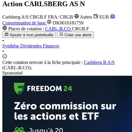
Action
CARLSBERG AS N
Carlsberg A/S
CBGB.F
FRA: CBGB
Autres
EUR
Consommation de base
DK0010181759
Places de cotation :
CARL-B.CO
CBGB.F
Ajouter à mon portefeuille
Créer une alerte
•
Synthèse
Dividendes
Finances
•
Cette cotation renvoie à la fiche principale :
Carlsberg B A/S
(CARL-B.CO).
Sponsorisé