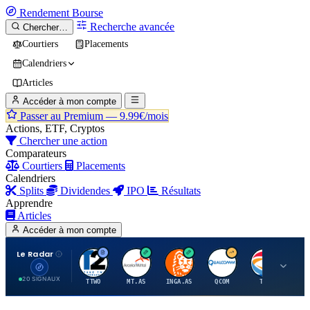
Rendement
Bourse
Recherche avancée
Chercher…
Courtiers
Placements
Calendriers
Articles
Accéder à mon compte
Passer au Premium —
9.99€/mois
Actions, ETF, Cryptos
Chercher une action
Comparateurs
Courtiers
Placements
Calendriers
Splits
Dividendes
IPO
Résultats
Apprendre
Articles
Accéder à mon compte
Le Radar
T
A
I
Q
T
20 SIGNAUX
TTWO
MT.AS
INGA.AS
QCOM
TTE
VK.