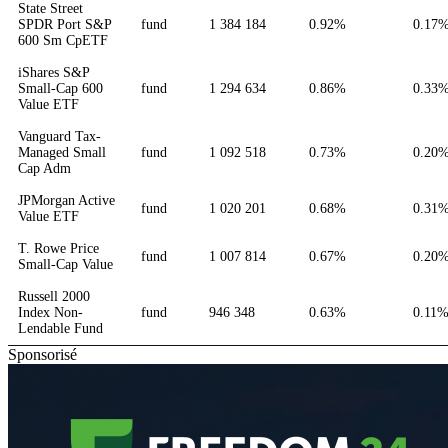
State Street
SPDR Port S&P
fund
1 384 184
0.92%
0.17
600 Sm CpETF
iShares S&P
Small-Cap 600
fund
1 294 634
0.86%
0.33
Value ETF
Vanguard Tax-
Managed Small
fund
1 092 518
0.73%
0.20
Cap Adm
JPMorgan Active
fund
1 020 201
0.68%
0.31
Value ETF
T. Rowe Price
fund
1 007 814
0.67%
0.20
Small-Cap Value
Russell 2000
Index Non-
fund
946 348
0.63%
0.11
Lendable Fund
Sponsorisé