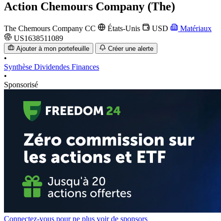
Action
Chemours Company (The)
The Chemours Company
CC
États-Unis
USD
Matériaux
US1638511089
Ajouter à mon portefeuille
Créer une alerte
•
Synthèse
Dividendes
Finances
•
Sponsorisé
Connectez-vous pour ne plus voir de sponsors