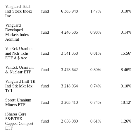
Vanguard Total
Intl Stock Index
fund
6 385 948
1.47%
0.10
Inv
Vanguard
Developed
fund
4 246 586
0.98%
0.14
Markets Index
Admiral
VanEck Uranium
and Nclr Tchs
fund
3 541 358
0.81%
15.5
ETF A $ Acc
VanEck Uranium
fund
3 478 642
0.80%
8.46
& Nuclear ETF
Vanguard Instl Ttl
Intl Stk Mkt Idx
fund
3 218 064
0.74%
0.10
TrII
Sprott Uranium
fund
3 203 410
0.74%
18.1
Miners ETF
iShares Core
S&P/TSX
fund
2 656 080
0.61%
1.26
Capped Compost
ETF