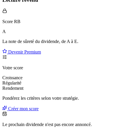
Score RB
A
La note de sûreté du dividende, de
A à E
.
Devenir Premium
Votre score
Croissance
Régularité
Rendement
Pondérez les critères selon
votre
stratégie.
Créer mon score
Le prochain dividende n'est pas encore annoncé.