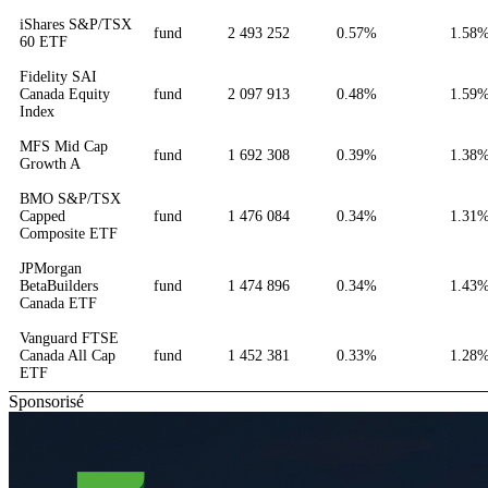
iShares S&P/TSX
fund
2 493 252
0.57%
1.58
60 ETF
Fidelity SAI
Canada Equity
fund
2 097 913
0.48%
1.59
Index
MFS Mid Cap
fund
1 692 308
0.39%
1.38
Growth A
BMO S&P/TSX
Capped
fund
1 476 084
0.34%
1.31
Composite ETF
JPMorgan
BetaBuilders
fund
1 474 896
0.34%
1.43
Canada ETF
Vanguard FTSE
Canada All Cap
fund
1 452 381
0.33%
1.28
ETF
Sponsorisé