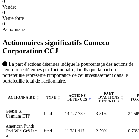
0
Vendre
0
Vente forte
0
Actionnariat
Actionnaires significatifs Cameco
Corporation
CCJ
La part d'actions détenues indique le pourcentage des actions de
l'entreprise détenues par l'actionnaire, tandis que la part du
portefeuille représente l'importance de cet investissement dans le
portefeuille total de l'actionnaire.
PART
ACTIONS
ACTIONNAIRE
TYPE
D'ACTIONS
DÉTENUES
POR
DÉTENUES
Global X
fund
14 427 789
3.31%
24.5
Uranium ETF
American Funds
Cptl Wld Gr&Inc
fund
11 281 412
2.59%
0.73
A