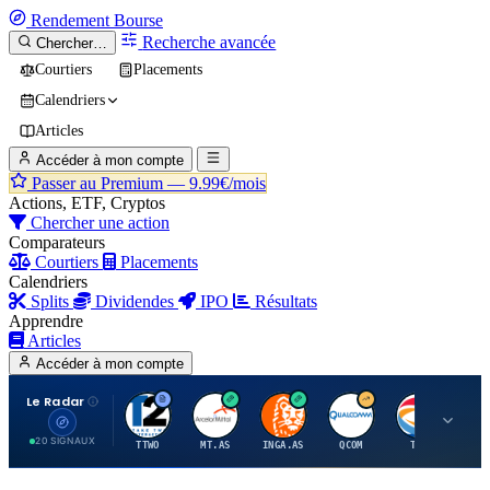
Rendement
Bourse
Recherche avancée
Chercher…
Courtiers
Placements
Calendriers
Articles
Accéder à mon compte
Passer au Premium —
9.99€/mois
Actions, ETF, Cryptos
Chercher une action
Comparateurs
Courtiers
Placements
Calendriers
Splits
Dividendes
IPO
Résultats
Apprendre
Articles
Accéder à mon compte
Le Radar
T
A
I
Q
T
20 SIGNAUX
TTWO
MT.AS
INGA.AS
QCOM
TTE
VK.