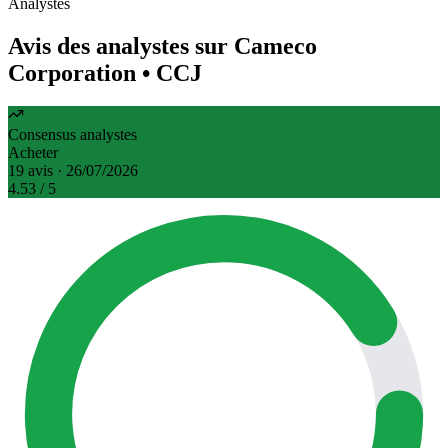
Analystes
Avis des analystes sur Cameco
Corporation
• CCJ
Consensus analystes
Acheter
19 avis · 26/07/2026
4.53
/ 5