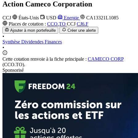
Action
Cameco Corporation
CCJ
États-Unis
USD
Energie
CA13321L1085
Places de cotation :
CCO.TO
CCJ
CJ6.F
Ajouter à mon portefeuille
Créer une alerte
•
Synthèse
Dividendes
Finances
•
Cette cotation renvoie à la fiche principale :
CAMECO CORP
(CCO.TO).
Sponsorisé