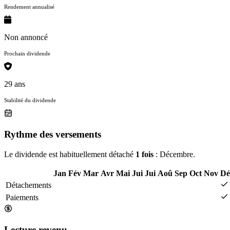
Rendement annualisé
Non annoncé
Prochain dividende
29 ans
Stabilité du dividende
Rythme des versements
Le dividende est habituellement détaché
1 fois
: Décembre.
Jan
Fév
Mar
Avr
Mai
Jui
Jui
Aoû
Sep
Oct
Nov
Dé
Détachements
Paiements
Lecture revenu