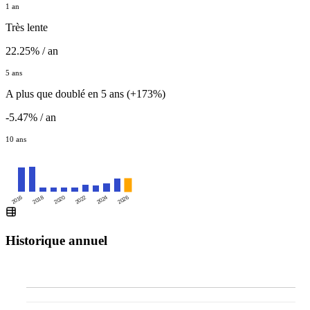
1 an
Très lente
22.25% / an
5 ans
A plus que doublé en 5 ans (+173%)
-5.47% / an
10 ans
2016
2020
2024
2018
2022
2026
Historique annuel