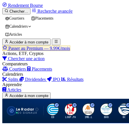
Rendement
Bourse
Recherche avancée
Chercher…
Courtiers
Placements
Calendriers
Articles
Accéder à mon compte
Passer au Premium —
9.99€/mois
Actions, ETF, Cryptos
Chercher une action
Comparateurs
Courtiers
Placements
Calendriers
Splits
Dividendes
IPO
Résultats
Apprendre
Articles
Accéder à mon compte
Le Radar
C
L
I
B
B
20 SIGNAUX
ED
LOUP.PA
IMB.L
BHB
BC