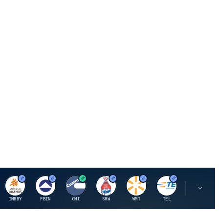
I
F
C
S
W
M
IMBBY
FBIN
CMI
SHW
WMT
TEL
MAU.PA