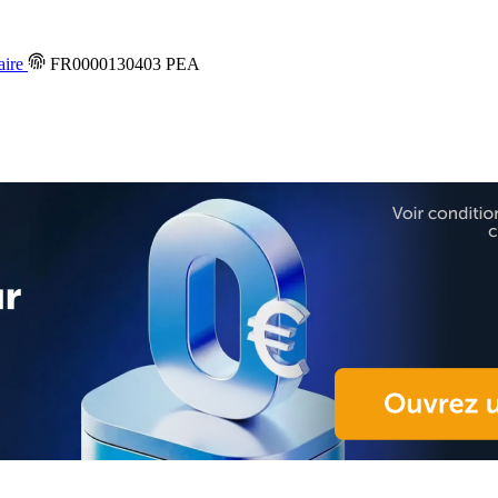
aire
FR0000130403
PEA