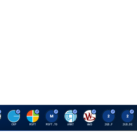
C
M
M
A
W
2
2
CNP
MSFT
MSFT.TO
AMAT
WWD
2GB.F
2GB.DE