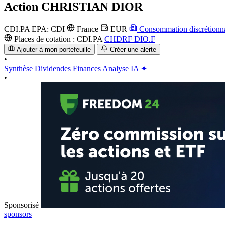
Action
CHRISTIAN DIOR
CDI.PA
EPA: CDI
France
EUR
Consommation discrétionn
Places de cotation :
CDI.PA
CHDRF
DIO.F
Ajouter à mon portefeuille
Créer une alerte
•
Synthèse
Dividendes
Finances
Analyse IA ✦
•
Sponsorisé
sponsors