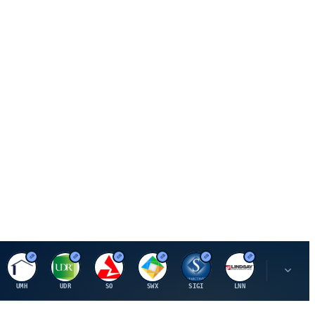
U
U
S
S
S
L
R
UMH
UDR
SO
SWX
SIGI
LNN
ROK