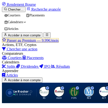
Rendement
Bourse
Recherche avancée
Chercher…
Courtiers
Placements
Calendriers
Articles
Accéder à mon compte
Passer au Premium —
9.99€/mois
Actions, ETF, Cryptos
Chercher une action
Comparateurs
Courtiers
Placements
Calendriers
Splits
Dividendes
IPO
Résultats
Apprendre
Articles
Accéder à mon compte
Le Radar
R
A
F
M
A
20 SIGNAUX
RS
AGCO
FCFS
MCO
AIT