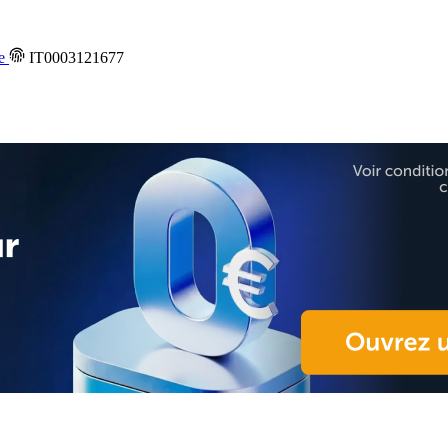
ce
IT0003121677