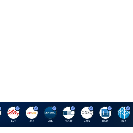
E
J
J
P
O
H
H
LLY
JAN
JBL
PSHZF
OXSQ
HRZN
HIW