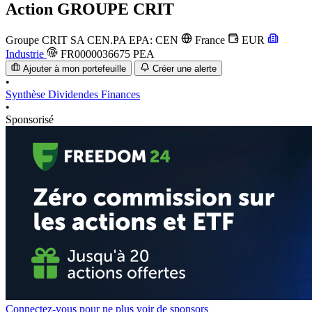
Action
GROUPE CRIT
Groupe CRIT SA
CEN.PA
EPA: CEN
France
EUR
Industrie
FR0000036675
PEA
Ajouter à mon portefeuille
Créer une alerte
•
Synthèse
Dividendes
Finances
•
Sponsorisé
Connectez-vous pour ne plus voir de sponsors