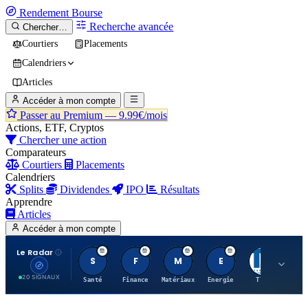
Rendement
Bourse
Recherche avancée
Chercher…
Courtiers
Placements
Calendriers
Articles
Accéder à mon compte
Passer au Premium —
9.99€/mois
Actions, ETF, Cryptos
Chercher une action
Comparateurs
Courtiers
Placements
Calendriers
Splits
Dividendes
IPO
Résultats
Apprendre
Articles
Accéder à mon compte
Le Radar
S
F
M
E
T
20 SIGNAUX
Santé
Finance
Matériaux
Energie
TTWO
MT.