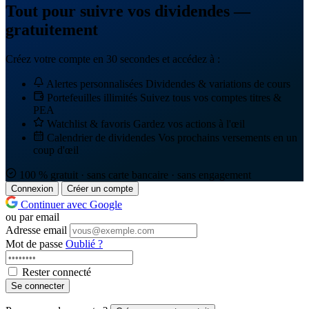
Tout pour suivre vos dividendes —
gratuitement
Créez votre compte en 30 secondes et accédez à :
Alertes personnalisées
Dividendes & variations de cours
Portefeuilles illimités
Suivez tous vos comptes titres &
PEA
Watchlist & favoris
Gardez vos actions à l'œil
Calendrier de dividendes
Vos prochains versements en un
coup d'œil
100 % gratuit · sans carte bancaire · sans engagement
Connexion
Créer un compte
Continuer avec Google
ou par email
Adresse email
Mot de passe
Oublié ?
Rester connecté
Se connecter