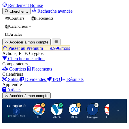
Rendement
Bourse
Recherche avancée
Chercher…
Courtiers
Placements
Calendriers
Articles
Accéder à mon compte
Passer au Premium —
9.99€/mois
Actions, ETF, Cryptos
Chercher une action
Comparateurs
Courtiers
Placements
Calendriers
Splits
Dividendes
IPO
Résultats
Apprendre
Articles
Accéder à mon compte
Le Radar
T
V
M
E
T
20 SIGNAUX
TTE
VK.PA
META
Energie
TTE.PA
RMS