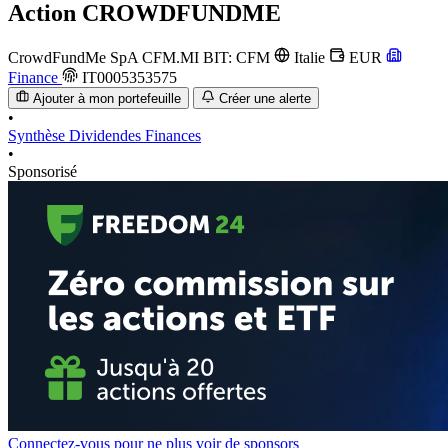
Action
CROWDFUNDME
CrowdFundMe SpA
CFM.MI
BIT: CFM
Italie
EUR
Finance
IT0005353575
Ajouter à mon portefeuille
Créer une alerte
•
Synthèse
Dividendes
Finances
•
Sponsorisé
Connectez-vous pour ne plus voir de sponsors