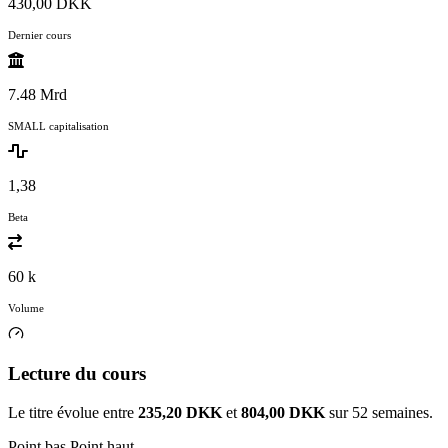
430,00 DKK
Dernier cours
7.48 Mrd
SMALL capitalisation
1,38
Beta
60 k
Volume
Lecture du cours
Le titre évolue entre
235,20 DKK
et
804,00 DKK
sur 52 semaines.
Point bas
Point haut