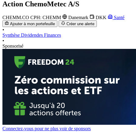
Action
ChemoMetec A/S
CHEMM.CO
CPH: CHEMM
Danemark
DKK
Santé
Ajouter à mon portefeuille
Créer une alerte
•
Synthèse
Dividendes
Finances
•
Sponsorisé
Connectez-vous pour ne plus voir de sponsors