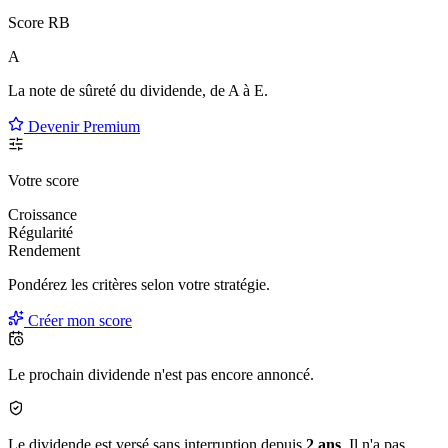
Score RB
A
La note de sûreté du dividende, de
A à E
.
Devenir Premium
Votre score
Croissance
Régularité
Rendement
Pondérez les critères selon
votre
stratégie.
Créer mon score
Le prochain dividende n'est pas encore annoncé.
Le dividende est versé sans interruption depuis
2 ans
. Il n'a pas