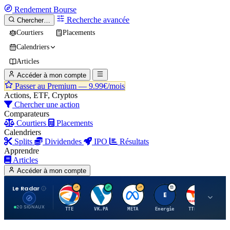
Rendement
Bourse
Recherche avancée
Chercher…
Courtiers
Placements
Calendriers
Articles
Accéder à mon compte
Passer au Premium —
9.99€/mois
Actions, ETF, Cryptos
Chercher une action
Comparateurs
Courtiers
Placements
Calendriers
Splits
Dividendes
IPO
Résultats
Apprendre
Articles
Accéder à mon compte
Le Radar
T
V
M
E
T
20 SIGNAUX
TTE
VK.PA
META
Energie
TTE.PA
RMS