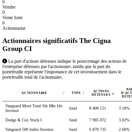
6
Vendre
0
Vente forte
0
Actionnariat
Actionnaires significatifs The Cigna
Group
CI
La part d'actions détenues indique le pourcentage des actions de
l'entreprise détenues par l'actionnaire, tandis que la part du
portefeuille représente l'importance de cet investissement dans le
portefeuille total de l'actionnaire.
PA
ACTIONS
ACTIONNAIRE
TYPE
D'AC
DÉTENUES
DÉTE
Vanguard Morn Total Stk Mkt Idx
fund
8 400 121
3.18%
Investor
Dodge & Cox Stock I
fund
7 985 072
3.02%
Vanguard 500 Index Investor
fund
6 870 735
2.60%