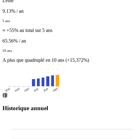
Lente
9.13% / an
5 ans
≈ +55% au total sur 5 ans
65.56% / an
10 ans
A plus que quadruplé en 10 ans (+15,372%)
2016
2020
2024
2018
2022
2026
Historique annuel