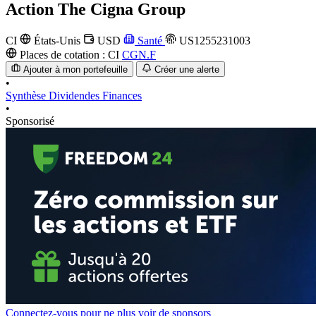
Action
The Cigna Group
CI
États-Unis
USD
Santé
US1255231003
Places de cotation :
CI
CGN.F
Ajouter à mon portefeuille
Créer une alerte
•
Synthèse
Dividendes
Finances
•
Sponsorisé
Connectez-vous pour ne plus voir de sponsors