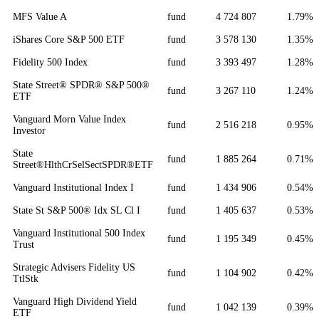
MFS Value A
fund
4 724 807
1.79%
iShares Core S&P 500 ETF
fund
3 578 130
1.35%
Fidelity 500 Index
fund
3 393 497
1.28%
State Street® SPDR® S&P 500®
fund
3 267 110
1.24%
ETF
Vanguard Morn Value Index
fund
2 516 218
0.95%
Investor
State
fund
1 885 264
0.71%
Street®HlthCrSelSectSPDR®ETF
Vanguard Institutional Index I
fund
1 434 906
0.54%
State St S&P 500® Idx SL Cl I
fund
1 405 637
0.53%
Vanguard Institutional 500 Index
fund
1 195 349
0.45%
Trust
Strategic Advisers Fidelity US
fund
1 104 902
0.42%
TtlStk
Vanguard High Dividend Yield
fund
1 042 139
0.39%
ETF