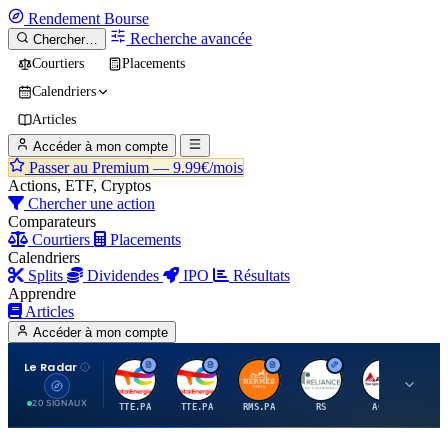
Rendement
Bourse
Recherche avancée
Chercher…
Courtiers
Placements
Calendriers
Articles
Accéder à mon compte
Passer au Premium —
9.99€/mois
Actions, ETF, Cryptos
Chercher une action
Comparateurs
Courtiers
Placements
Calendriers
Splits
Dividendes
IPO
Résultats
Apprendre
Articles
Accéder à mon compte
Le Radar
T
T
H
R
A
20 SIGNAUX
TTE.PA
TTE.PA
RMS.PA
RS
AGCO
FC