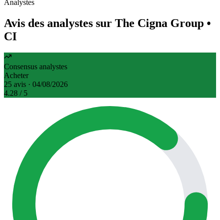
Analystes
Avis des analystes sur The Cigna Group
•
CI
Consensus analystes
Acheter
25 avis · 04/08/2026
4.28
/ 5