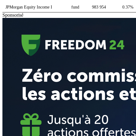
JPMorgan Equity Income I
fund
983 954
0.37%
Sponsorisé