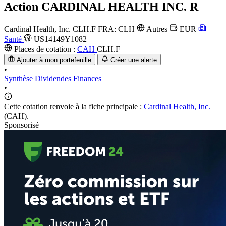
Action
CARDINAL HEALTH INC. R
Cardinal Health, Inc.
CLH.F
FRA: CLH
Autres
EUR
Santé
US14149Y1082
Places de cotation :
CAH
CLH.F
Ajouter à mon portefeuille
Créer une alerte
•
Synthèse
Dividendes
Finances
•
Cette cotation renvoie à la fiche principale :
Cardinal Health, Inc.
(CAH).
Sponsorisé