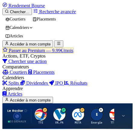
Rendement
Bourse
Recherche avancée
Chercher…
Courtiers
Placements
Calendriers
Articles
Accéder à mon compte
Passer au Premium —
9.99€/mois
Actions, ETF, Cryptos
Chercher une action
Comparateurs
Courtiers
Placements
Calendriers
Splits
Dividendes
IPO
Résultats
Apprendre
Articles
Accéder à mon compte
Le Radar
T
V
M
E
T
20 SIGNAUX
TTE
VK.PA
META
Energie
TTE.PA
RMS