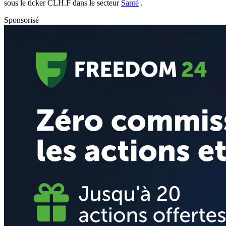
sous le ticker
CLH.F
dans le secteur
Santé
.
Sponsorisé