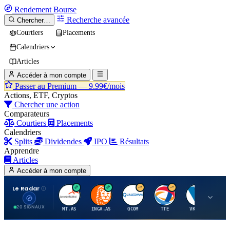
Rendement
Bourse
Recherche avancée
Chercher…
Courtiers
Placements
Calendriers
Articles
Accéder à mon compte
Passer au Premium —
9.99€/mois
Actions, ETF, Cryptos
Chercher une action
Comparateurs
Courtiers
Placements
Calendriers
Splits
Dividendes
IPO
Résultats
Apprendre
Articles
Accéder à mon compte
Le Radar
A
I
Q
T
V
20 SIGNAUX
MT.AS
INGA.AS
QCOM
TTE
VK.PA
ME