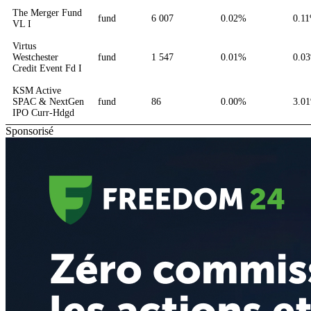
The Merger Fund
fund
6 007
0.02%
0.1
VL I
Virtus
Westchester
fund
1 547
0.01%
0.0
Credit Event Fd I
KSM Active
SPAC & NextGen
fund
86
0.00%
3.0
IPO Curr-Hdgd
Sponsorisé