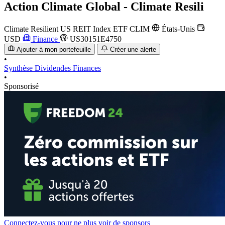
Action
Climate Global - Climate Resili
Climate Resilient US REIT Index ETF
CLIM
États-Unis
USD
Finance
US30151E4750
Ajouter à mon portefeuille
Créer une alerte
•
Synthèse
Dividendes
Finances
•
Sponsorisé
Connectez-vous pour ne plus voir de sponsors