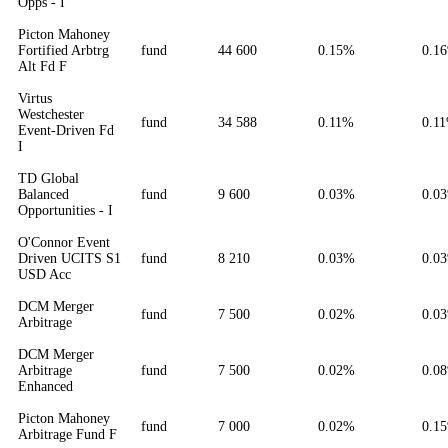
Opps - I
Picton Mahoney
Fortified Arbtrg
fund
44 600
0.15%
0.1
Alt Fd F
Virtus
Westchester
fund
34 588
0.11%
0.1
Event-Driven Fd
I
TD Global
Balanced
fund
9 600
0.03%
0.0
Opportunities - I
O'Connor Event
Driven UCITS S1
fund
8 210
0.03%
0.0
USD Acc
DCM Merger
fund
7 500
0.02%
0.0
Arbitrage
DCM Merger
Arbitrage
fund
7 500
0.02%
0.0
Enhanced
Picton Mahoney
fund
7 000
0.02%
0.1
Arbitrage Fund F