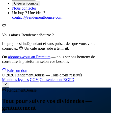
Créer un compte
Nous contacter
Un bug ? Une idée ?
contact@rendementbourse.com
Vous aimez RendementBourse ?
Le projet est indépendant et sans pub… dès que vous vous
connectez 😉 Un café nous aide à tenir 🙏
Ou
abonnez-vous au Premium
— nous serions heureux de
construire la plateforme selon vos besoins.
Faire un don
© 2026 RendementBourse — Tous droits réservés
Mentions légales
CGV
Consentement RGPD
Rendement
Bourse
Tout pour suivre vos dividendes —
gratuitement