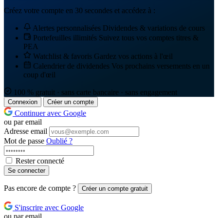
Créez votre compte en 30 secondes et accédez à :
Alertes personnalisées
Dividendes & variations de cours
Portefeuilles illimités
Suivez tous vos comptes titres &
PEA
Watchlist & favoris
Gardez vos actions à l'œil
Calendrier de dividendes
Vos prochains versements en un
coup d'œil
100 % gratuit · sans carte bancaire · sans engagement
Connexion
Créer un compte
Continuer avec Google
ou par email
Adresse email
Mot de passe
Oublié ?
Rester connecté
Se connecter
Pas encore de compte ?
Créer un compte gratuit
S'inscrire avec Google
ou par email