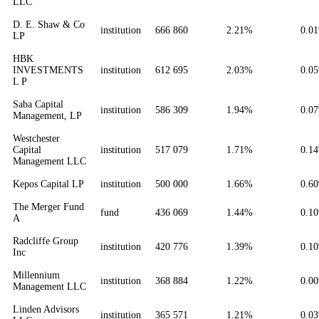
LLC
D. E. Shaw & Co
institution
666 860
2.21%
0.0
LP
HBK
INVESTMENTS
institution
612 695
2.03%
0.0
L P
Saba Capital
institution
586 309
1.94%
0.0
Management, LP
Westchester
Capital
institution
517 079
1.71%
0.1
Management LLC
Kepos Capital LP
institution
500 000
1.66%
0.6
The Merger Fund
fund
436 069
1.44%
0.1
A
Radcliffe Group
institution
420 776
1.39%
0.1
Inc
Millennium
institution
368 884
1.22%
0.0
Management LLC
Linden Advisors
institution
365 571
1.21%
0.0