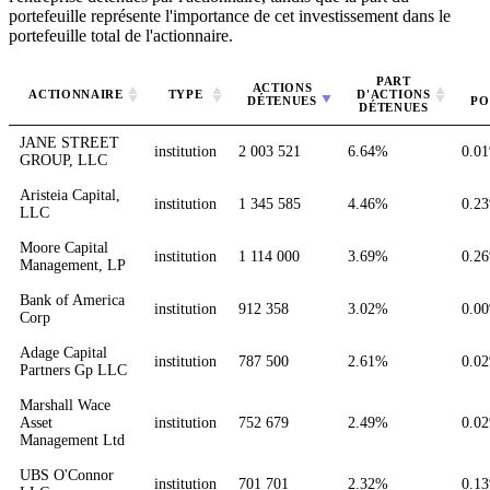
portefeuille représente l'importance de cet investissement dans le
portefeuille total de l'actionnaire.
PART
ACTIONS
ACTIONNAIRE
TYPE
D'ACTIONS
DÉTENUES
PO
DÉTENUES
JANE STREET
institution
2 003 521
6.64%
0.0
GROUP, LLC
Aristeia Capital,
institution
1 345 585
4.46%
0.2
LLC
Moore Capital
institution
1 114 000
3.69%
0.2
Management, LP
Bank of America
institution
912 358
3.02%
0.0
Corp
Adage Capital
institution
787 500
2.61%
0.0
Partners Gp LLC
Marshall Wace
Asset
institution
752 679
2.49%
0.0
Management Ltd
UBS O'Connor
institution
701 701
2.32%
0.1