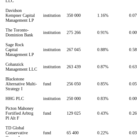
LLC
Davidson
Kempner Capital
institution
350 000
1.16%
0.0
Management LP
The Toronto-
institution
275 266
0.91%
0.0
Dominion Bank
Sage Rock
Capital
institution
267 045
0.88%
0.5
Management LP
Cohanzick
institution
263 439
0.87%
0.6
Management LLC
Blackstone
Alternative Multi-
fund
256 050
0.85%
0.0
Strategy I
HHG PLC
institution
250 000
0.83%
0.0
Picton Mahoney
Fortified Arbtrg
fund
129 025
0.43%
0.2
Pl Alt F
TD Global
Conservative
fund
65 400
0.22%
0.0