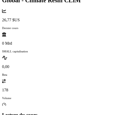
Global - Climate Resili
CLIM
26,77 $US
Dernier cours
0 Mrd
SMALL capitalisation
0,00
Beta
178
Volume
Lecture du cours