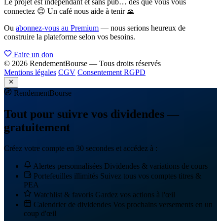
Le projet est indépendant et sans pub… dès que vous vous
connectez 😉 Un café nous aide à tenir 🙏
Ou
abonnez-vous au Premium
— nous serions heureux de
construire la plateforme selon vos besoins.
Faire un don
© 2026 RendementBourse — Tous droits réservés
Mentions légales
CGV
Consentement RGPD
Rendement
Bourse
Tout pour suivre vos dividendes —
gratuitement
Créez votre compte en 30 secondes et accédez à :
Alertes personnalisées
Dividendes & variations de cours
Portefeuilles illimités
Suivez tous vos comptes titres &
PEA
Watchlist & favoris
Gardez vos actions à l'œil
Calendrier de dividendes
Vos prochains versements en un
coup d'œil