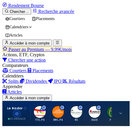
Rendement
Bourse
Recherche avancée
Chercher…
Courtiers
Placements
Calendriers
Articles
Accéder à mon compte
Passer au Premium —
9.99€/mois
Actions, ETF, Cryptos
Chercher une action
Comparateurs
Courtiers
Placements
Calendriers
Splits
Dividendes
IPO
Résultats
Apprendre
Articles
Accéder à mon compte
Le Radar
T
H
R
A
F
20 SIGNAUX
TTE.PA
RMS.PA
RS
AGCO
FCFS
MC