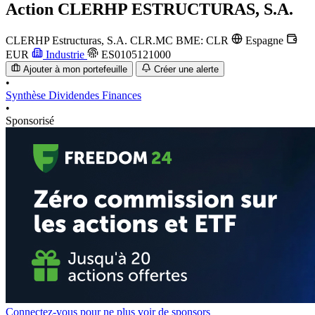
Action
CLERHP ESTRUCTURAS, S.A.
CLERHP Estructuras, S.A.
CLR.MC
BME: CLR
Espagne
EUR
Industrie
ES0105121000
Ajouter à mon portefeuille
Créer une alerte
•
Synthèse
Dividendes
Finances
•
Sponsorisé
Connectez-vous pour ne plus voir de sponsors