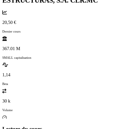
ESTRUCTURAS, S.A.
CLR.MC
20,50 €
Dernier cours
367.01 M
SMALL capitalisation
1,14
Beta
30 k
Volume
Lecture du cours