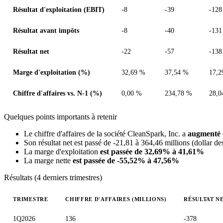
Résultat d'exploitation (EBIT)
-8
-39
-128
Résultat avant impôts
-8
-40
-131
Résultat net
-22
-57
-138
Marge d'exploitation (%)
32,69 %
37,54 %
17,2
Chiffre d'affaires vs. N-1 (%)
0,00 %
234,78 %
28,0
Quelques points importants à retenir
Le chiffre d'affaires de la société CleanSpark, Inc. a
augmenté 
Son résultat net est passé de -21,81 à 364,46 millions (dollar de
La marge d'exploitation
est passée de 32,69% à 41,61%
La marge nette
est passée de -55,52% à 47,56%
Résultats (4 derniers trimestres)
TRIMESTRE
CHIFFRE D'AFFAIRES (MILLIONS)
RÉSULTAT NE
Valeurs trimestrielles en millions (dollar des États-Unis)
1Q2026
136
-378