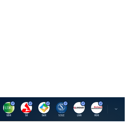
U
S
S
S
L
R
P
UDR
SO
SWX
SIGI
LNN
ROK
PSMT