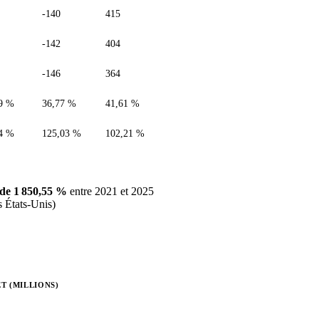
-140
415
-142
404
-146
364
9 %
36,77 %
41,61 %
4 %
125,03 %
102,21 %
de 1 850,55 %
entre 2021 et 2025
s États-Unis)
T (MILLIONS)