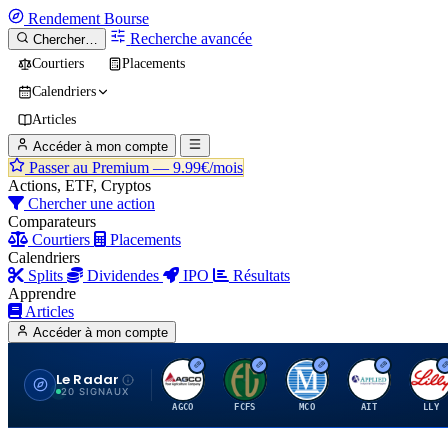
Rendement
Bourse
Recherche avancée
Chercher…
Courtiers
Placements
Calendriers
Articles
Accéder à mon compte
Passer au Premium —
9.99€/mois
Actions, ETF, Cryptos
Chercher une action
Comparateurs
Courtiers
Placements
Calendriers
Splits
Dividendes
IPO
Résultats
Apprendre
Articles
Accéder à mon compte
Le Radar
A
F
M
A
E
20 SIGNAUX
AGCO
FCFS
MCO
AIT
LLY