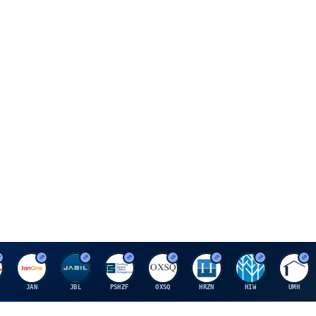
J
J
P
O
H
H
U
JAN
JBL
PSHZF
OXSQ
HRZN
HIW
UMH