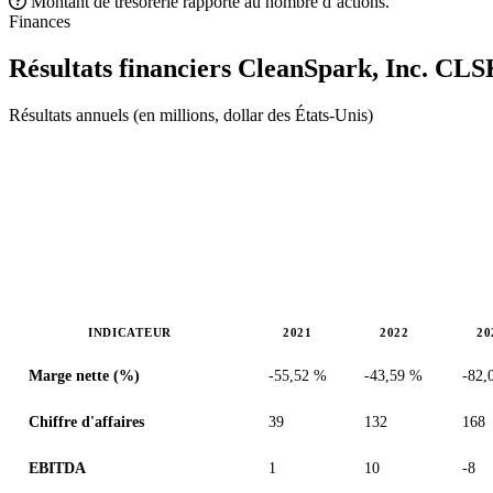
Montant de trésorerie rapporté au nombre d’actions.
Finances
Résultats financiers CleanSpark, Inc.
CLS
Résultats annuels (en millions, dollar des États-Unis)
INDICATEUR
2021
2022
20
Valeurs en millions (dollar des États-Unis)
Marge nette (%)
-55,52 %
-43,59 %
-82,
Chiffre d'affaires
39
132
168
EBITDA
1
10
-8