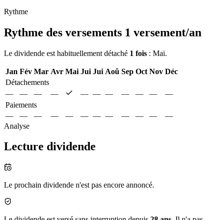
Rythme
Rythme des versements
1 versement/an
Le dividende est habituellement détaché
1 fois
: Mai.
Jan
Fév
Mar
Avr
Mai
Jui
Jui
Aoû
Sep
Oct
Nov
Déc
Détachements
—
—
—
—
—
—
—
—
—
—
—
Paiements
—
—
—
—
—
—
—
—
—
—
—
—
Analyse
Lecture dividende
Le prochain dividende n'est pas encore annoncé.
Le dividende est versé sans interruption depuis
28 ans
. Il n'a pas