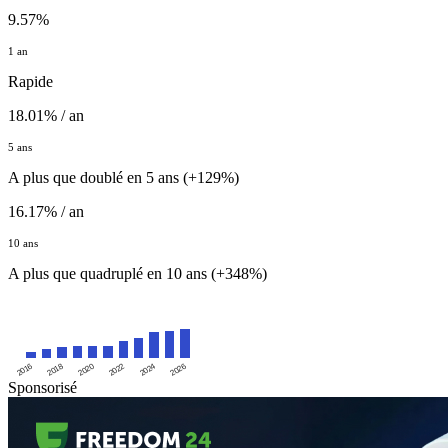
9.57%
1 an
Rapide
18.01% / an
5 ans
A plus que doublé en 5 ans (+129%)
16.17% / an
10 ans
A plus que quadruplé en 10 ans (+348%)
2016
2020
2024
2018
2022
2026
Sponsorisé