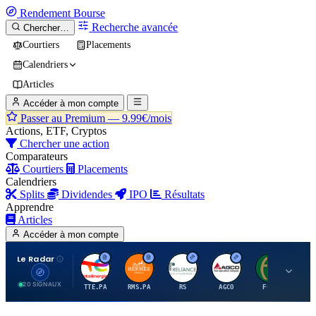
Rendement
Bourse
Recherche avancée
Chercher…
Courtiers
Placements
Calendriers
Articles
Accéder à mon compte
Passer au Premium —
9.99€/mois
Actions, ETF, Cryptos
Chercher une action
Comparateurs
Courtiers
Placements
Calendriers
Splits
Dividendes
IPO
Résultats
Apprendre
Articles
Accéder à mon compte
Le Radar
T
H
R
A
F
20 SIGNAUX
TTE.PA
RMS.PA
RS
AGCO
FCFS
MC