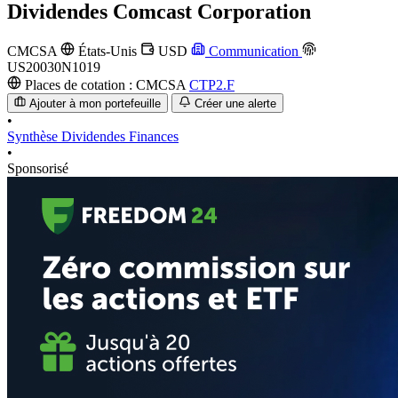
Dividendes
Comcast Corporation
CMCSA
États-Unis
USD
Communication
US20030N1019
Places de cotation :
CMCSA
CTP2.F
Ajouter à mon portefeuille
Créer une alerte
•
Synthèse
Dividendes
Finances
•
Sponsorisé