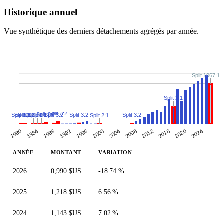
Historique annuel
Vue synthétique des derniers détachements agrégés par année.
Split 1067:1
Split 2:1
Split 3:2
Split 3:2
Split 3:2
Split 3:2
Split 3:2
Split 3:2
Split 3:2
Split 3:2
Split 3:2
Split 3:2
Split 2:1
1988
2000
2012
1980
2024
1992
2004
2016
1984
1996
2008
2020
ANNÉE
MONTANT
VARIATION
2026
0,990 $US
-18.74 %
2025
1,218 $US
6.56 %
2024
1,143 $US
7.02 %