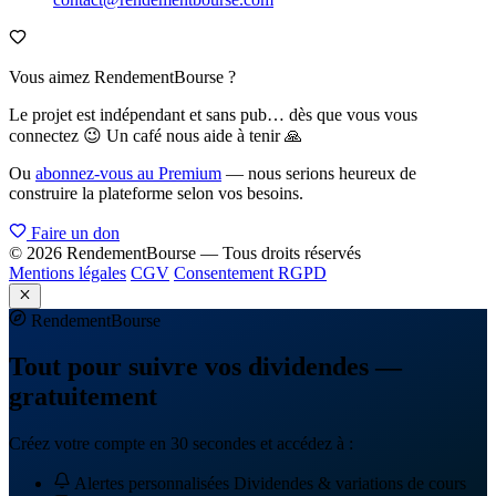
Vous aimez RendementBourse ?
Le projet est indépendant et sans pub… dès que vous vous
connectez 😉 Un café nous aide à tenir 🙏
Ou
abonnez-vous au Premium
— nous serions heureux de
construire la plateforme selon vos besoins.
Faire un don
© 2026 RendementBourse — Tous droits réservés
Mentions légales
CGV
Consentement RGPD
Rendement
Bourse
Tout pour suivre vos dividendes —
gratuitement
Créez votre compte en 30 secondes et accédez à :
Alertes personnalisées
Dividendes & variations de cours