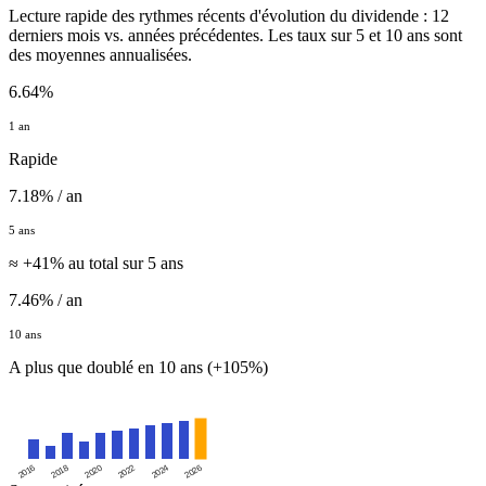
Lecture rapide des rythmes récents d'évolution du dividende : 12
derniers mois vs. années précédentes. Les taux sur 5 et 10 ans sont
des moyennes annualisées.
6.64%
1 an
Rapide
7.18% / an
5 ans
≈ +41% au total sur 5 ans
7.46% / an
10 ans
A plus que doublé en 10 ans (+105%)
2016
2020
2024
2018
2022
2026