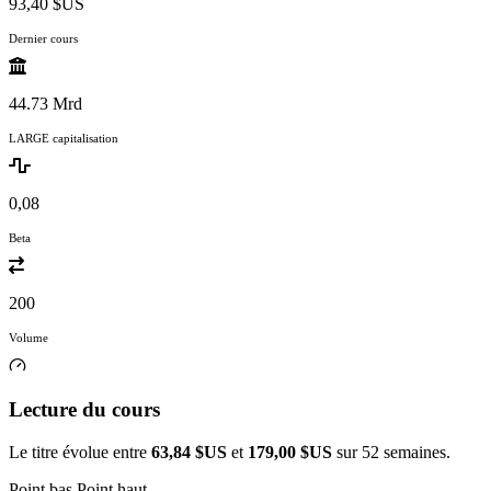
93,40 $US
Dernier cours
44.73 Mrd
LARGE capitalisation
0,08
Beta
200
Volume
Lecture du cours
Le titre évolue entre
63,84 $US
et
179,00 $US
sur 52 semaines.
Point bas
Point haut