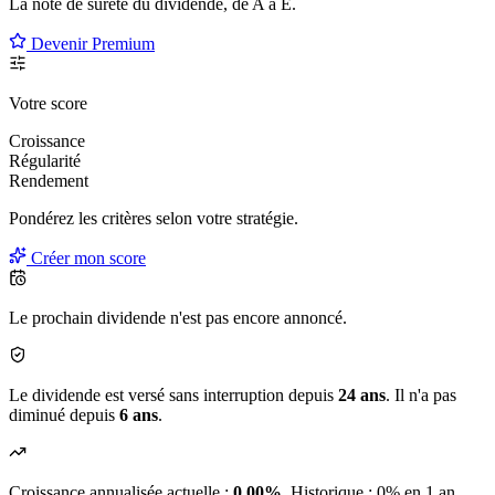
La note de sûreté du dividende, de
A à E
.
Devenir Premium
Votre score
Croissance
Régularité
Rendement
Pondérez les critères selon
votre
stratégie.
Créer mon score
Le prochain dividende n'est pas encore annoncé.
Le dividende est versé sans interruption depuis
24 ans
. Il n'a pas
diminué depuis
6 ans
.
Croissance annualisée actuelle :
0.00%
.
Historique : 0% en 1 an,