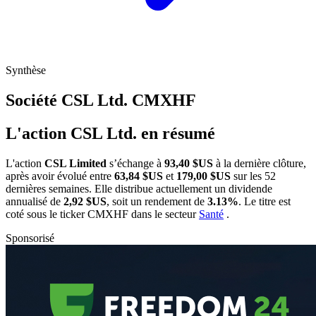
Synthèse
Société CSL Ltd.
CMXHF
L'action CSL Ltd. en résumé
L'action
CSL Limited
s’échange à
93,40 $US
à la dernière clôture,
après avoir évolué entre
63,84 $US
et
179,00 $US
sur les 52
dernières semaines. Elle distribue actuellement un dividende
annualisé de
2,92 $US
, soit un rendement de
3.13%
. Le titre est
coté sous le ticker
CMXHF
dans le secteur
Santé
.
Sponsorisé