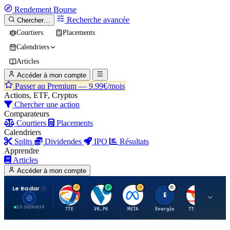
Rendement
Bourse
Recherche avancée
Chercher…
Courtiers
Placements
Calendriers
Articles
Accéder à mon compte
Passer au Premium —
9.99€/mois
Actions, ETF, Cryptos
Chercher une action
Comparateurs
Courtiers
Placements
Calendriers
Splits
Dividendes
IPO
Résultats
Apprendre
Articles
Accéder à mon compte
Le Radar
T
V
M
E
T
20 SIGNAUX
TTE
VK.PA
META
Energie
TTE.PA
RMS