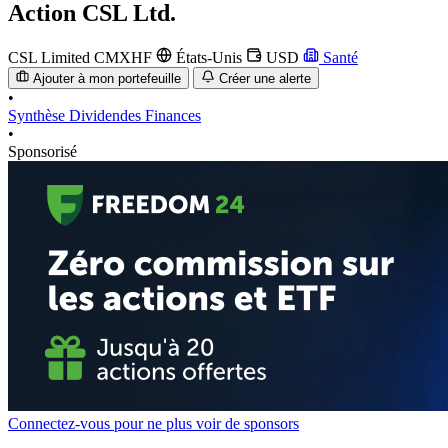
Action
CSL Ltd.
CSL Limited
CMXHF
États-Unis
USD
Santé
Ajouter à mon portefeuille
Créer une alerte
•
Synthèse
Dividendes
Finances
•
Sponsorisé
Connectez-vous pour ne plus voir de sponsors