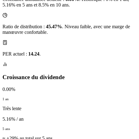
5.16% en 5 ans et 8.5% en 10 ans.
Ratio de distribution :
45.47%
. Niveau faible, avec une marge de
manœuvre confortable.
PER actuel :
14.24
.
Croissance du dividende
0.00%
1 an
Très lente
5.16% / an
5 ans
≈ +29% au total sur 5 ans