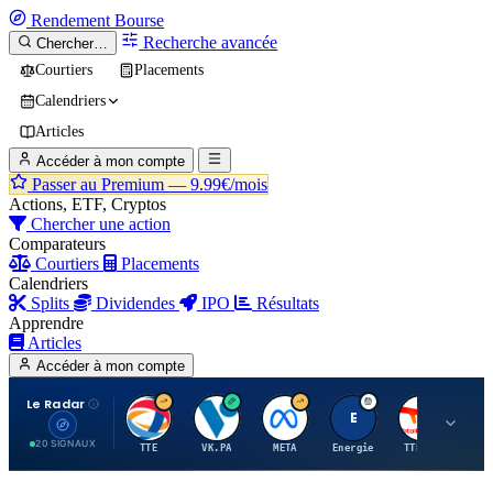
Rendement
Bourse
Recherche avancée
Chercher…
Courtiers
Placements
Calendriers
Articles
Accéder à mon compte
Passer au Premium —
9.99€/mois
Actions, ETF, Cryptos
Chercher une action
Comparateurs
Courtiers
Placements
Calendriers
Splits
Dividendes
IPO
Résultats
Apprendre
Articles
Accéder à mon compte
Le Radar
T
V
M
E
T
20 SIGNAUX
TTE
VK.PA
META
Energie
TTE.PA
RMS