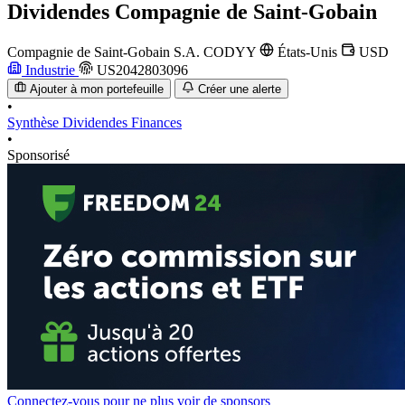
Dividendes
Compagnie de Saint-Gobain
Compagnie de Saint-Gobain S.A.
CODYY
États-Unis
USD
Industrie
US2042803096
Ajouter à mon portefeuille
Créer une alerte
•
Synthèse
Dividendes
Finances
•
Sponsorisé
Connectez-vous pour ne plus voir de sponsors