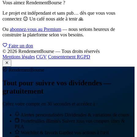
Vous aimez RendementBourse ?
Le projet est indépendant et sans pub… dès que vous vous
connectez 😉 Un café nous aide à tenir 🙏
Ou
abonnez-vous au Premium
— nous serions heureux de
construire la plateforme selon vos besoins.
Faire un don
© 2026 RendementBourse — Tous droits réservés
Mentions légales
CGV
Consentement RGPD
Rendement
Bourse
Tout pour suivre vos dividendes —
gratuitement
Créez votre compte en 30 secondes et accédez à :
Alertes personnalisées
Dividendes & variations de cours
Portefeuilles illimités
Suivez tous vos comptes titres &
PEA
Watchlist & favoris
Gardez vos actions à l'œil