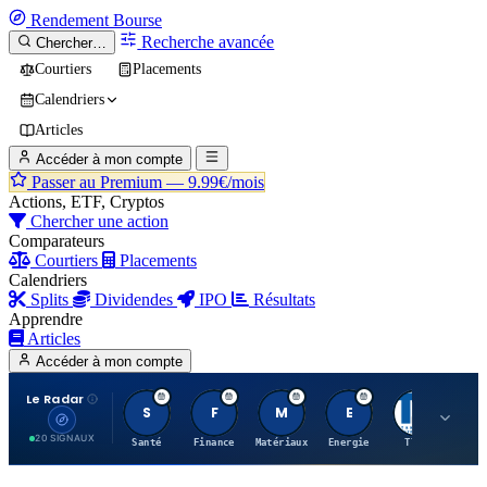
Rendement
Bourse
Recherche avancée
Chercher…
Courtiers
Placements
Calendriers
Articles
Accéder à mon compte
Passer au Premium —
9.99€/mois
Actions, ETF, Cryptos
Chercher une action
Comparateurs
Courtiers
Placements
Calendriers
Splits
Dividendes
IPO
Résultats
Apprendre
Articles
Accéder à mon compte
Le Radar
S
F
M
E
T
20 SIGNAUX
Santé
Finance
Matériaux
Energie
TTWO
MT.