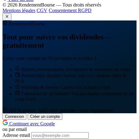
© 2026 RendementBourse — Tous droits réservés
Mentions légales
CGV
Consentement RGPD
Rendement
Bourse
Tout pour suivre vos dividendes —
gratuitement
Créez votre compte en 30 secondes et accédez à :
Alertes personnalisées
Dividendes & variations de cours
Portefeuilles illimités
Suivez tous vos comptes titres &
PEA
Watchlist & favoris
Gardez vos actions à l'œil
Calendrier de dividendes
Vos prochains versements en un
coup d'œil
100 % gratuit · sans carte bancaire · sans engagement
Connexion
Créer un compte
Continuer avec Google
ou par email
Adresse email