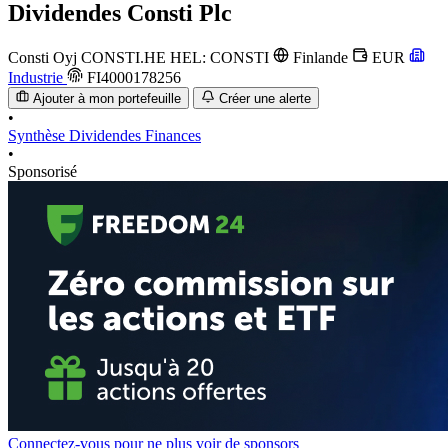
Dividendes
Consti Plc
Consti Oyj
CONSTI.HE
HEL: CONSTI
Finlande
EUR
Industrie
FI4000178256
Ajouter à mon portefeuille
Créer une alerte
•
Synthèse
Dividendes
Finances
•
Sponsorisé
Connectez-vous pour ne plus voir de sponsors