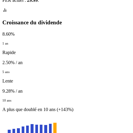
PER actuel :
29.99
.
Croissance du dividende
8.60%
1 an
Rapide
2.50% / an
5 ans
Lente
9.28% / an
10 ans
A plus que doublé en 10 ans (+143%)