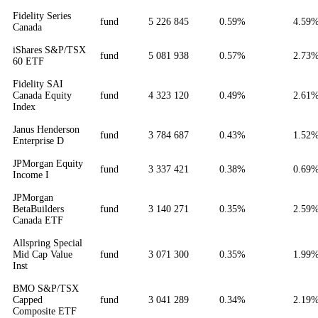
Fidelity Series
fund
5 226 845
0.59%
4.59
Canada
iShares S&P/TSX
fund
5 081 938
0.57%
2.73
60 ETF
Fidelity SAI
Canada Equity
fund
4 323 120
0.49%
2.61
Index
Janus Henderson
fund
3 784 687
0.43%
1.52
Enterprise D
JPMorgan Equity
fund
3 337 421
0.38%
0.69
Income I
JPMorgan
BetaBuilders
fund
3 140 271
0.35%
2.59
Canada ETF
Allspring Special
Mid Cap Value
fund
3 071 300
0.35%
1.99
Inst
BMO S&P/TSX
Capped
fund
3 041 289
0.34%
2.19
Composite ETF