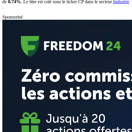
de
0.74%
. Le titre est coté sous le ticker
CP
dans le secteur
Industrie
.
Sponsorisé