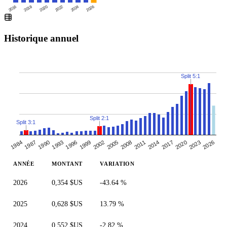
2016
2020
2024
2018
2022
2026
Historique annuel
Split 5:1
Split 2:1
Split 3:1
2017
2005
2011
1993
1999
1987
2026
2020
2008
2014
1996
2002
1984
1990
2023
ANNÉE
MONTANT
VARIATION
2026
0,354 $US
-43.64 %
2025
0,628 $US
13.79 %
2024
0,552 $US
-2.82 %