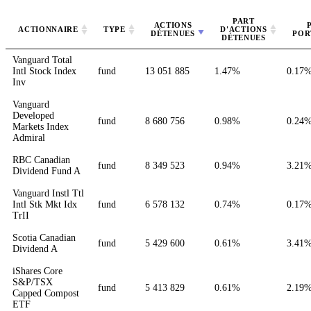
PART
ACTIONS
ACTIONNAIRE
TYPE
D'ACTIONS
DÉTENUES
POR
DÉTENUES
Vanguard Total
Intl Stock Index
fund
13 051 885
1.47%
0.17
Inv
Vanguard
Developed
fund
8 680 756
0.98%
0.24
Markets Index
Admiral
RBC Canadian
fund
8 349 523
0.94%
3.21
Dividend Fund A
Vanguard Instl Ttl
Intl Stk Mkt Idx
fund
6 578 132
0.74%
0.17
TrII
Scotia Canadian
fund
5 429 600
0.61%
3.41
Dividend A
iShares Core
S&P/TSX
fund
5 413 829
0.61%
2.19
Capped Compost
ETF