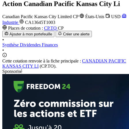
Action
Canadian Pacific Kansas City Li
Canadian Pacific Kansas City Limited
CP
États-Unis
USD
Industrie
CA13645T1003
Places de cotation :
CP.TO
CP
Ajouter à mon portefeuille
Créer une alerte
•
Synthèse
Dividendes
Finances
•
Cette cotation renvoie à la fiche principale :
CANADIAN PACIFIC
KANSAS CITY LI
(CP.TO).
Sponsorisé