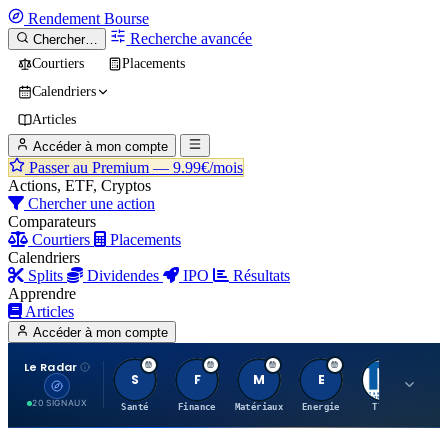
Rendement
Bourse
Recherche avancée
Chercher…
Courtiers
Placements
Calendriers
Articles
Accéder à mon compte
Passer au Premium —
9.99€/mois
Actions, ETF, Cryptos
Chercher une action
Comparateurs
Courtiers
Placements
Calendriers
Splits
Dividendes
IPO
Résultats
Apprendre
Articles
Accéder à mon compte
Le Radar
S
F
M
E
T
20 SIGNAUX
Santé
Finance
Matériaux
Energie
TTWO
MT.