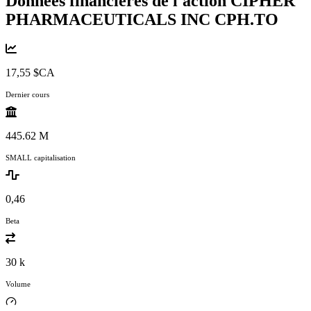
Données financières de l'action CIPHER
PHARMACEUTICALS INC
CPH.TO
17,55 $CA
Dernier cours
445.62 M
SMALL capitalisation
0,46
Beta
30 k
Volume