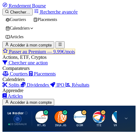
Rendement
Bourse
Recherche avancée
Chercher…
Courtiers
Placements
Calendriers
Articles
Accéder à mon compte
Passer au Premium —
9.99€/mois
Actions, ETF, Cryptos
Chercher une action
Comparateurs
Courtiers
Placements
Calendriers
Splits
Dividendes
IPO
Résultats
Apprendre
Articles
Accéder à mon compte
Le Radar
A
I
Q
T
V
20 SIGNAUX
MT.AS
INGA.AS
QCOM
TTE
VK.PA
ME