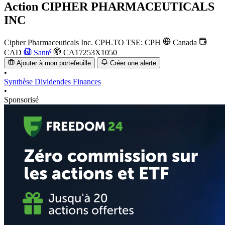
Action
CIPHER PHARMACEUTICALS
INC
Cipher Pharmaceuticals Inc.
CPH.TO
TSE: CPH
Canada
CAD
Santé
CA17253X1050
Ajouter à mon portefeuille
Créer une alerte
•
Synthèse
Dividendes
Finances
•
Sponsorisé