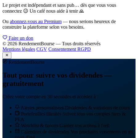
Le projet est indépendant et sans pub… dès que vous vous
connectez 😉 Un café nous aide à tenir 🙏
Ou
abonnez-vous au Premium
— nous serions heureux de
construire la plateforme selon vos besoins.
Faire un don
© 2026 RendementBourse — Tous droits réservés
Mentions légales
CGV
Consentement RGPD
Rendement
Bourse
Tout pour suivre vos dividendes —
gratuitement
Créez votre compte en 30 secondes et accédez à :
Alertes personnalisées
Dividendes & variations de cours
Portefeuilles illimités
Suivez tous vos comptes titres &
PEA
Watchlist & favoris
Gardez vos actions à l'œil
Calendrier de dividendes
Vos prochains versements en un
coup d'œil