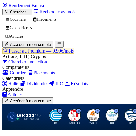
Rendement
Bourse
Recherche avancée
Chercher…
Courtiers
Placements
Calendriers
Articles
Accéder à mon compte
Passer au Premium —
9.99€/mois
Actions, ETF, Cryptos
Chercher une action
Comparateurs
Courtiers
Placements
Calendriers
Splits
Dividendes
IPO
Résultats
Apprendre
Articles
Accéder à mon compte
Le Radar
C
L
I
B
B
20 SIGNAUX
ED
LOUP.PA
IMB.L
BHB
BC