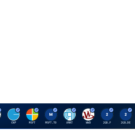
C
M
M
A
W
2
2
CNP
MSFT
MSFT.TO
AMAT
WWD
2GB.F
2GB.DE