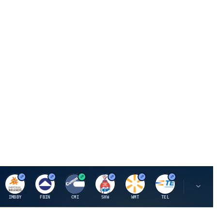
I
F
C
S
W
M
IMBBY
FBIN
CMI
SHW
WMT
TEL
MAU.PA