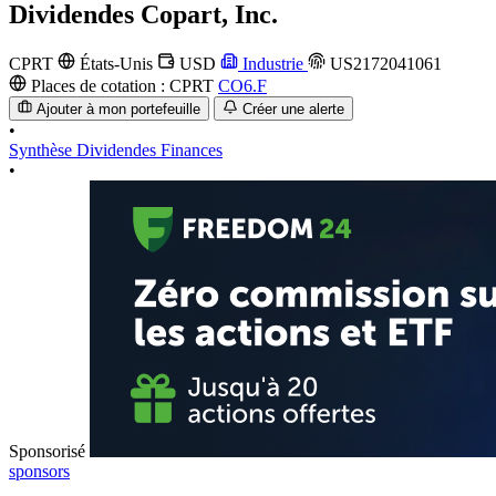
Dividendes
Copart, Inc.
CPRT
États-Unis
USD
Industrie
US2172041061
Places de cotation :
CPRT
CO6.F
Ajouter à mon portefeuille
Créer une alerte
•
Synthèse
Dividendes
Finances
•
Sponsorisé
sponsors