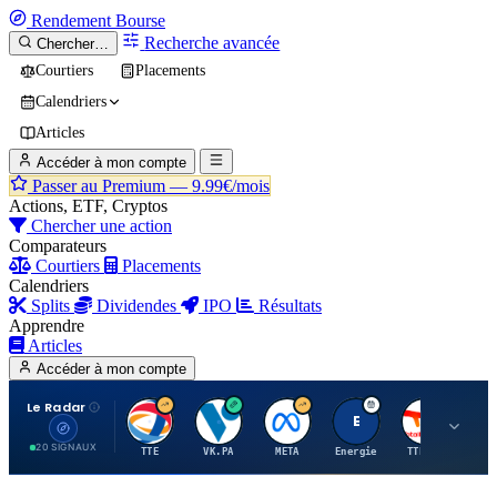
Rendement
Bourse
Recherche avancée
Chercher…
Courtiers
Placements
Calendriers
Articles
Accéder à mon compte
Passer au Premium —
9.99€/mois
Actions, ETF, Cryptos
Chercher une action
Comparateurs
Courtiers
Placements
Calendriers
Splits
Dividendes
IPO
Résultats
Apprendre
Articles
Accéder à mon compte
Le Radar
T
V
M
E
T
20 SIGNAUX
TTE
VK.PA
META
Energie
TTE.PA
RMS