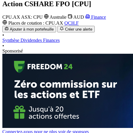
Action
CSHARE FPO [CPU]
CPU.AX
ASX: CPU
Australie
AUD
Finance
Places de cotation :
CPU.AX
QCH.F
Ajouter à mon portefeuille
Créer une alerte
•
Synthèse
Dividendes
Finances
•
Sponsorisé
Connectez-vous pour ne plus voir de sponsors