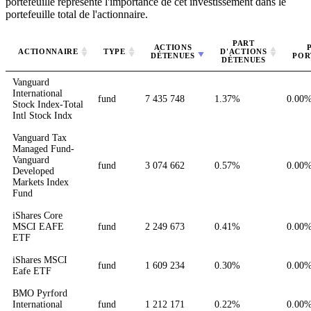
portefeuille représente l'importance de cet investissement dans le
portefeuille total de l'actionnaire.
PART
ACTIONS
ACTIONNAIRE
TYPE
D'ACTIONS
DÉTENUES
POR
DÉTENUES
Vanguard
International
fund
7 435 748
1.37%
0.00
Stock Index-Total
Intl Stock Indx
Vanguard Tax
Managed Fund-
Vanguard
fund
3 074 662
0.57%
0.00
Developed
Markets Index
Fund
iShares Core
MSCI EAFE
fund
2 249 673
0.41%
0.00
ETF
iShares MSCI
fund
1 609 234
0.30%
0.00
Eafe ETF
BMO Pyrford
International
fund
1 212 171
0.22%
0.00