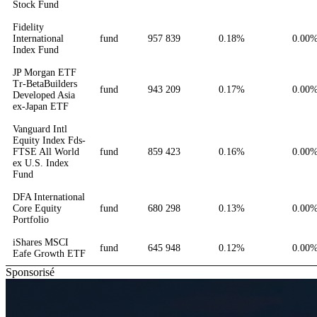
Stock Fund
Fidelity
International
fund
957 839
0.18%
0.00
Index Fund
JP Morgan ETF
Tr-BetaBuilders
fund
943 209
0.17%
0.00
Developed Asia
ex-Japan ETF
Vanguard Intl
Equity Index Fds-
FTSE All World
fund
859 423
0.16%
0.00
ex U.S. Index
Fund
DFA International
Core Equity
fund
680 298
0.13%
0.00
Portfolio
iShares MSCI
fund
645 948
0.12%
0.00
Eafe Growth ETF
Sponsorisé