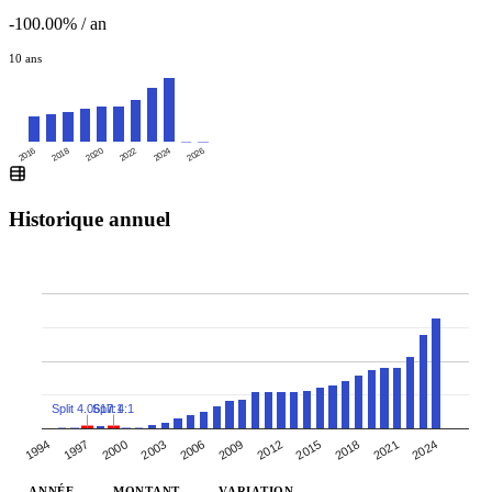
-100.00% / an
10 ans
2016
2020
2024
2018
2022
2026
Historique annuel
Split 4.0617:1
Split 4:1
2018
2012
2006
1994
2000
2021
2009
2015
2003
1997
2024
ANNÉE
MONTANT
VARIATION