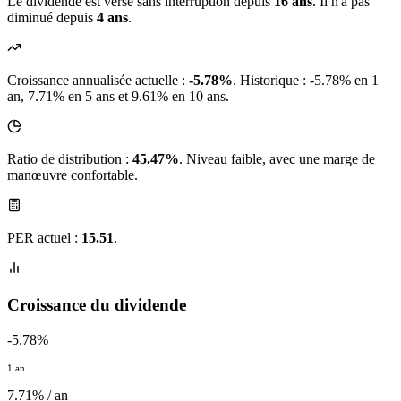
Le dividende est versé sans interruption depuis
16 ans
. Il n'a pas
diminué depuis
4 ans
.
Croissance annualisée actuelle :
-5.78%
.
Historique : -5.78% en 1
an, 7.71% en 5 ans et 9.61% en 10 ans.
Ratio de distribution :
45.47%
. Niveau faible, avec une marge de
manœuvre confortable.
PER actuel :
15.51
.
Croissance du dividende
-5.78%
1 an
7.71% / an