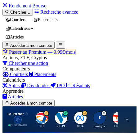
Rendement
Bourse
Recherche avancée
Chercher…
Courtiers
Placements
Calendriers
Articles
Accéder à mon compte
Passer au Premium —
9.99€/mois
Actions, ETF, Cryptos
Chercher une action
Comparateurs
Courtiers
Placements
Calendriers
Splits
Dividendes
IPO
Résultats
Apprendre
Articles
Accéder à mon compte
Le Radar
T
V
M
E
T
20 SIGNAUX
TTE
VK.PA
META
Energie
TTE.PA
RMS