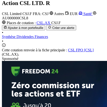
Action
CSL LTD. R
CSL Limited
CSJ.F
FRA: CSJ
Autres
EUR
Santé
AU000000CSL8
Places de cotation :
CSL.AX
CSJ.F
Ajouter à mon portefeuille
Créer une alerte
•
Synthèse
Dividendes
Finances
•
Cette cotation renvoie à la fiche principale :
CSL FPO [CSL]
(CSL.AX).
Sponsorisé