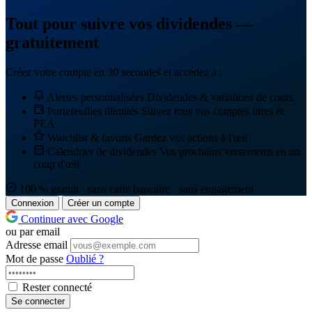
Tout pour suivre vos dividendes —
gratuitement
Créez votre compte en 30 secondes et accédez à :
Alertes personnalisées
Dividendes & variations de cours
Portefeuilles illimités
Suivez tous vos comptes titres &
PEA
Watchlist & favoris
Gardez vos actions à l'œil
Calendrier de dividendes
Vos prochains versements en un
coup d'œil
100 % gratuit · sans carte bancaire · sans engagement
Connexion
Créer un compte
Continuer avec Google
ou par email
Adresse email
Mot de passe
Oublié ?
Rester connecté
Se connecter