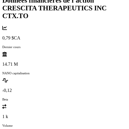
Données financières de l'action
CRESCITA THERAPEUTICS INC
CTX.TO
0,79 $CA
Dernier cours
14.71 M
NANO capitalisation
-0,12
Beta
1 k
Volume