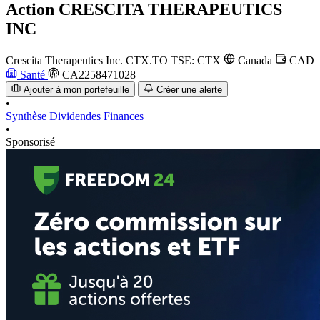
Action
CRESCITA THERAPEUTICS
INC
Crescita Therapeutics Inc.
CTX.TO
TSE: CTX
Canada
CAD
Santé
CA2258471028
Ajouter à mon portefeuille
Créer une alerte
•
Synthèse
Dividendes
Finances
•
Sponsorisé