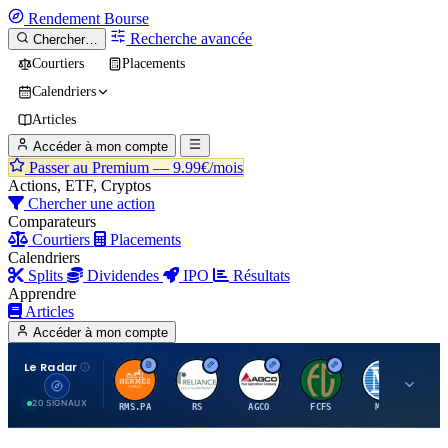
Rendement
Bourse
Recherche avancée
Chercher…
Courtiers
Placements
Calendriers
Articles
Accéder à mon compte
Passer au Premium —
9.99€/mois
Actions, ETF, Cryptos
Chercher une action
Comparateurs
Courtiers
Placements
Calendriers
Splits
Dividendes
IPO
Résultats
Apprendre
Articles
Accéder à mon compte
Le Radar
H
R
A
F
M
20 SIGNAUX
RMS.PA
RS
AGCO
FCFS
MCO
AI