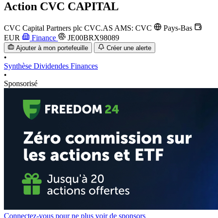
Action
CVC CAPITAL
CVC Capital Partners plc
CVC.AS
AMS: CVC
Pays-Bas
EUR
Finance
JE00BRX98089
Ajouter à mon portefeuille
Créer une alerte
•
Synthèse
Dividendes
Finances
•
Sponsorisé
Connectez-vous pour ne plus voir de sponsors