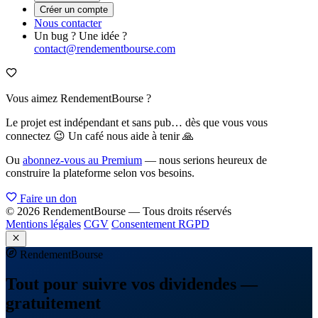
Créer un compte
Nous contacter
Un bug ? Une idée ?
contact@rendementbourse.com
Vous aimez RendementBourse ?
Le projet est indépendant et sans pub… dès que vous vous
connectez 😉 Un café nous aide à tenir 🙏
Ou
abonnez-vous au Premium
— nous serions heureux de
construire la plateforme selon vos besoins.
Faire un don
© 2026 RendementBourse — Tous droits réservés
Mentions légales
CGV
Consentement RGPD
Rendement
Bourse
Tout pour suivre vos dividendes —
gratuitement