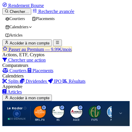
Rendement
Bourse
Recherche avancée
Chercher…
Courtiers
Placements
Calendriers
Articles
Accéder à mon compte
Passer au Premium —
9.99€/mois
Actions, ETF, Cryptos
Chercher une action
Comparateurs
Courtiers
Placements
Calendriers
Splits
Dividendes
IPO
Résultats
Apprendre
Articles
Accéder à mon compte
Le Radar
H
R
A
F
M
20 SIGNAUX
RMS.PA
RS
AGCO
FCFS
MCO
AI