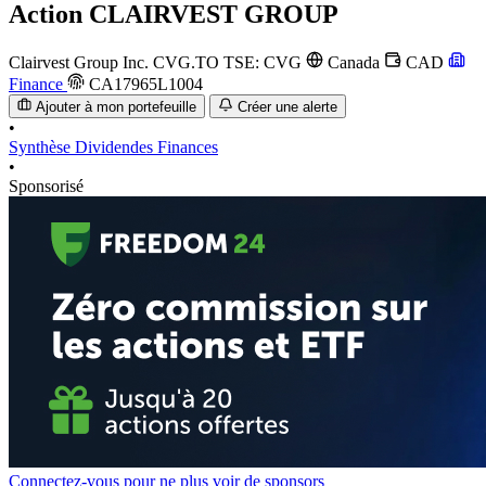
Action
CLAIRVEST GROUP
Clairvest Group Inc.
CVG.TO
TSE: CVG
Canada
CAD
Finance
CA17965L1004
Ajouter à mon portefeuille
Créer une alerte
•
Synthèse
Dividendes
Finances
•
Sponsorisé
Connectez-vous pour ne plus voir de sponsors