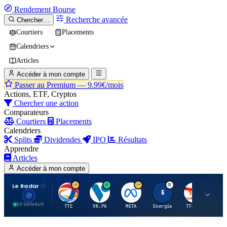
Rendement
Bourse
Recherche avancée
Chercher…
Courtiers
Placements
Calendriers
Articles
Accéder à mon compte
Passer au Premium —
9.99€/mois
Actions, ETF, Cryptos
Chercher une action
Comparateurs
Courtiers
Placements
Calendriers
Splits
Dividendes
IPO
Résultats
Apprendre
Articles
Accéder à mon compte
Le Radar
T
V
M
E
T
20 SIGNAUX
TTE
VK.PA
META
Energie
TTE.PA
RMS