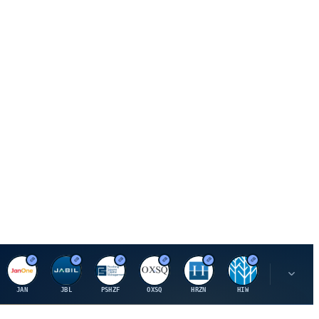
J
J
P
O
H
H
U
JAN
JBL
PSHZF
OXSQ
HRZN
HIW
UMH