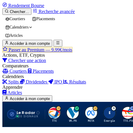
Rendement
Bourse
Recherche avancée
Chercher…
Courtiers
Placements
Calendriers
Articles
Accéder à mon compte
Passer au Premium —
9.99€/mois
Actions, ETF, Cryptos
Chercher une action
Comparateurs
Courtiers
Placements
Calendriers
Splits
Dividendes
IPO
Résultats
Apprendre
Articles
Accéder à mon compte
Le Radar
T
V
M
E
T
20 SIGNAUX
TTE
VK.PA
META
Energie
TTE.PA