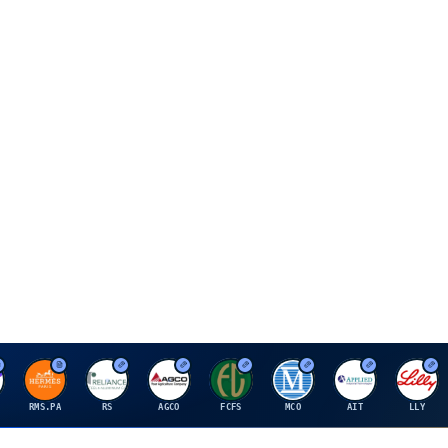
H
R
A
F
M
A
E
RMS.PA
RS
AGCO
FCFS
MCO
AIT
LLY