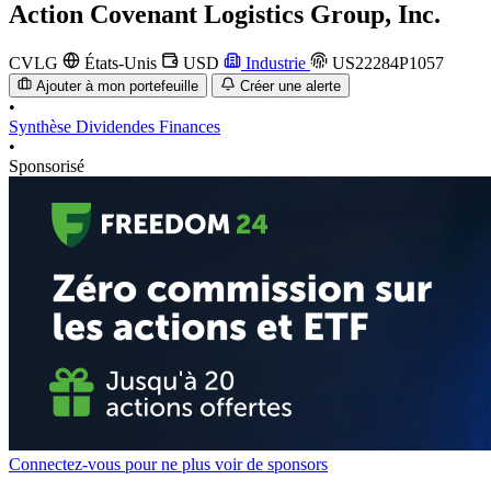
Action
Covenant Logistics Group, Inc.
CVLG
États-Unis
USD
Industrie
US22284P1057
Ajouter à mon portefeuille
Créer une alerte
•
Synthèse
Dividendes
Finances
•
Sponsorisé
Connectez-vous pour ne plus voir de sponsors