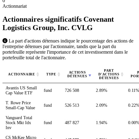
0
Actionnariat
Actionnaires significatifs Covenant
Logistics Group, Inc.
CVLG
La part d'actions détenues indique le pourcentage des actions de
l'entreprise détenues par l'actionnaire, tandis que la part du
portefeuille représente l'importance de cet investissement dans le
portefeuille total de l'actionnaire.
PART
ACTIONS
ACTIONNAIRE
TYPE
D'ACTIONS
DÉTENUES
POR
DÉTENUES
Avantis US Small
fund
726 508
2.89%
0.11
Cap Value ETF
T. Rowe Price
fund
526 513
2.09%
0.22
Small-Cap Value
Vanguard Total
Stock Mkt Idx
fund
487 827
1.94%
0.00
Inv
CS McKee Micro