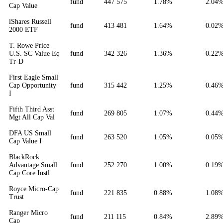
fund
447 575
1.78%
2.04
Cap Value
iShares Russell
fund
413 481
1.64%
0.02
2000 ETF
T. Rowe Price
U.S. SC Value Eq
fund
342 326
1.36%
0.22
Tr-D
First Eagle Small
Cap Opportunity
fund
315 442
1.25%
0.46
I
Fifth Third Asst
fund
269 805
1.07%
0.44
Mgt All Cap Val
DFA US Small
fund
263 520
1.05%
0.05
Cap Value I
BlackRock
Advantage Small
fund
252 270
1.00%
0.19
Cap Core Instl
Royce Micro-Cap
fund
221 835
0.88%
1.08
Trust
Ranger Micro
fund
211 115
0.84%
2.89
Cap