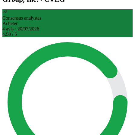
Consensus analystes
Acheter
4 avis · 20/07/2026
4.50
/ 5