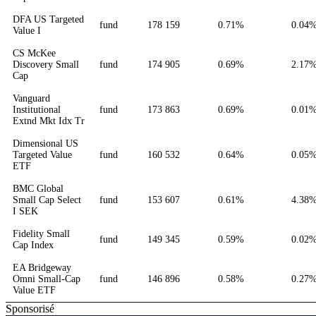
DFA US Targeted
fund
178 159
0.71%
0.04
Value I
CS McKee
Discovery Small
fund
174 905
0.69%
2.17
Cap
Vanguard
Institutional
fund
173 863
0.69%
0.01
Extnd Mkt Idx Tr
Dimensional US
Targeted Value
fund
160 532
0.64%
0.05
ETF
BMC Global
Small Cap Select
fund
153 607
0.61%
4.38
I SEK
Fidelity Small
fund
149 345
0.59%
0.02
Cap Index
EA Bridgeway
Omni Small-Cap
fund
146 896
0.58%
0.27
Value ETF
Sponsorisé