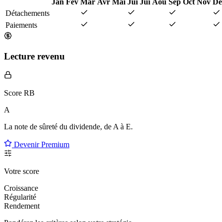
Jan
Fév
Mar
Avr
Mai
Jui
Jui
Aoû
Sep
Oct
Nov
Dé
Détachements
Paiements
Lecture revenu
Score RB
A
La note de sûreté du dividende, de
A à E
.
Devenir Premium
Votre score
Croissance
Régularité
Rendement