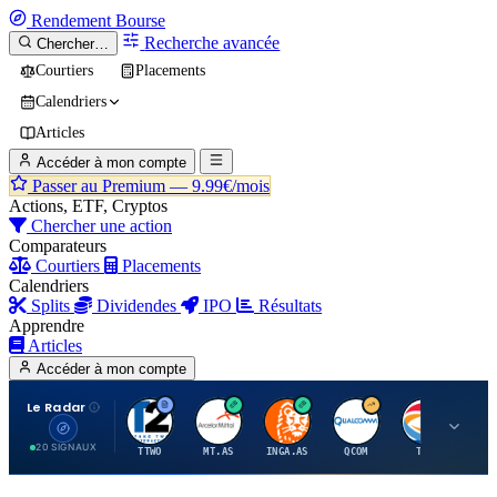
Rendement
Bourse
Recherche avancée
Chercher…
Courtiers
Placements
Calendriers
Articles
Accéder à mon compte
Passer au Premium —
9.99€/mois
Actions, ETF, Cryptos
Chercher une action
Comparateurs
Courtiers
Placements
Calendriers
Splits
Dividendes
IPO
Résultats
Apprendre
Articles
Accéder à mon compte
Le Radar
T
A
I
Q
T
20 SIGNAUX
TTWO
MT.AS
INGA.AS
QCOM
TTE
VK.