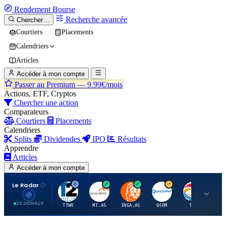
Rendement
Bourse
Recherche avancée
Chercher…
Courtiers
Placements
Calendriers
Articles
Accéder à mon compte
Passer au Premium —
9.99€/mois
Actions, ETF, Cryptos
Chercher une action
Comparateurs
Courtiers
Placements
Calendriers
Splits
Dividendes
IPO
Résultats
Apprendre
Articles
Accéder à mon compte
Le Radar
T
A
I
Q
T
20 SIGNAUX
TTWO
MT.AS
INGA.AS
QCOM
TTE
VK.