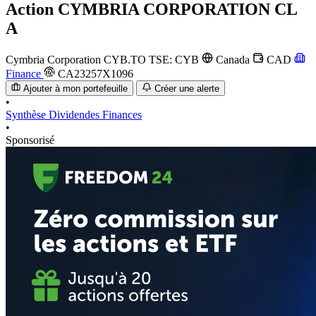
Action
CYMBRIA CORPORATION CL
A
Cymbria Corporation
CYB.TO
TSE: CYB
Canada
CAD
Finance
CA23257X1096
Ajouter à mon portefeuille
Créer une alerte
•
Synthèse
Dividendes
Finances
•
Sponsorisé