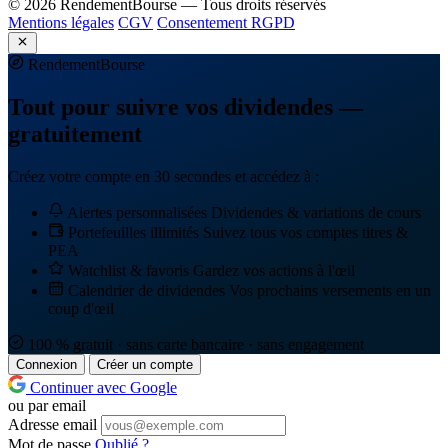
© 2026 RendementBourse — Tous droits réservés
Mentions légales
CGV
Consentement RGPD
Rendement
Bourse
Tout pour suivre vos dividendes —
gratuitement
Créez votre compte en 30 secondes et accédez à :
Alertes personnalisées
Dividendes & variations de cours
Portefeuilles illimités
Suivez tous vos comptes titres &
PEA
Watchlist & favoris
Gardez vos actions à l'œil
Calendrier de dividendes
Vos prochains versements en un
coup d'œil
100 % gratuit · sans carte bancaire · sans engagement
Connexion
Créer un compte
Continuer avec Google
ou par email
Adresse email
Mot de passe
Oublié ?