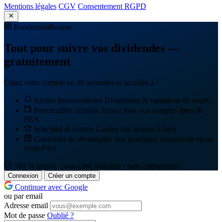
Mentions légales
CGV
Consentement RGPD
Rendement
Bourse
Tout pour suivre vos dividendes —
gratuitement
Créez votre compte en 30 secondes et accédez à :
Alertes personnalisées
Dividendes & variations de cours
Portefeuilles illimités
Suivez tous vos comptes titres &
PEA
Watchlist & favoris
Gardez vos actions à l'œil
Calendrier de dividendes
Vos prochains versements en un
coup d'œil
100 % gratuit · sans carte bancaire · sans engagement
Connexion
Créer un compte
Continuer avec Google
ou par email
Adresse email
Mot de passe
Oublié ?