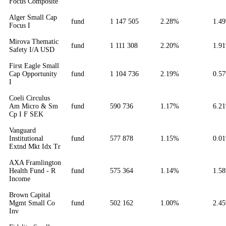
Focus Composite
Alger Small Cap
fund
1 147 505
2.28%
1.4
Focus I
Mirova Thematic
fund
1 111 308
2.20%
1.9
Safety I/A USD
First Eagle Small
Cap Opportunity
fund
1 104 736
2.19%
0.5
I
Coeli Circulus
Am Micro & Sm
fund
590 736
1.17%
6.2
Cp I F SEK
Vanguard
Institutional
fund
577 878
1.15%
0.0
Extnd Mkt Idx Tr
AXA Framlington
Health Fund - R
fund
575 364
1.14%
1.5
Income
Brown Capital
Mgmt Small Co
fund
502 162
1.00%
2.4
Inv