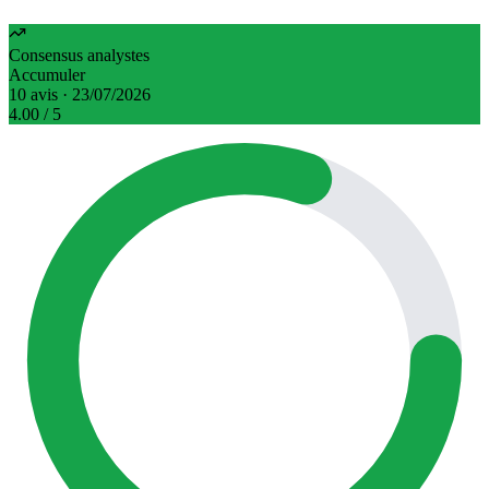
Consensus analystes
Accumuler
10 avis · 23/07/2026
4.00
/ 5