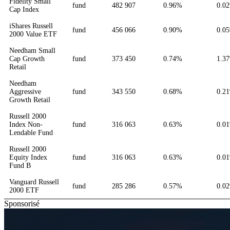
Fidelity Small
fund
482 907
0.96%
0.0
Cap Index
iShares Russell
fund
456 066
0.90%
0.0
2000 Value ETF
Needham Small
Cap Growth
fund
373 450
0.74%
1.3
Retail
Needham
Aggressive
fund
343 550
0.68%
0.2
Growth Retail
Russell 2000
Index Non-
fund
316 063
0.63%
0.0
Lendable Fund
Russell 2000
Equity Index
fund
316 063
0.63%
0.0
Fund B
Vanguard Russell
fund
285 286
0.57%
0.0
2000 ETF
Sponsorisé