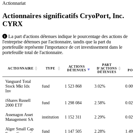
Actionnariat
Actionnaires significatifs CryoPort, Inc.
CYRX
La part d'actions détenues indique le pourcentage des actions de
l'entreprise détenues par l'actionnaire, tandis que la part du
portefeuille représente l'importance de cet investissement dans le
portefeuille total de l'actionnaire.
PART
ACTIONS
ACTIONNAIRE
TYPE
D'ACTIONS
DÉTENUES
PO
DÉTENUES
Vanguard Total
Stock Mkt Idx
fund
1 523 868
3.02%
0.0
Inv
iShares Russell
fund
1 298 084
2.58%
0.0
2000 ETF
Assenagon Asset
institution
1 152 311
2.29%
0.0
Management SA
Alger Small Cap
fund
1 147 505
2.28%
1.4