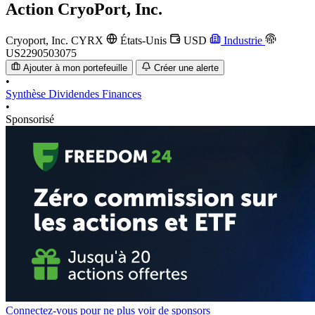
Action
CryoPort, Inc.
Cryoport, Inc.
CYRX
États-Unis
USD
Industrie
US2290503075
Ajouter à mon portefeuille
Créer une alerte
•
Synthèse
Dividendes
Finances
•
Sponsorisé
Connectez-vous pour ne plus voir de sponsors