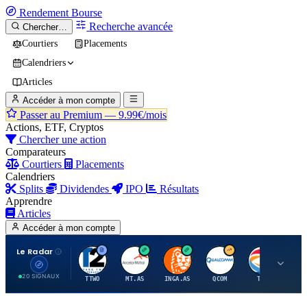
Rendement
Bourse
Recherche avancée
Chercher…
Courtiers
Placements
Calendriers
Articles
Accéder à mon compte
Passer au Premium —
9.99€/mois
Actions, ETF, Cryptos
Chercher une action
Comparateurs
Courtiers
Placements
Calendriers
Splits
Dividendes
IPO
Résultats
Apprendre
Articles
Accéder à mon compte
Le Radar
T
A
I
Q
T
20 SIGNAUX
TTWO
MT.AS
INGA.AS
QCOM
TTE
VK.