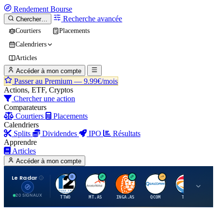
Rendement
Bourse
Recherche avancée
Chercher…
Courtiers
Placements
Calendriers
Articles
Accéder à mon compte
Passer au Premium —
9.99€/mois
Actions, ETF, Cryptos
Chercher une action
Comparateurs
Courtiers
Placements
Calendriers
Splits
Dividendes
IPO
Résultats
Apprendre
Articles
Accéder à mon compte
Le Radar
T
A
I
Q
T
20 SIGNAUX
TTWO
MT.AS
INGA.AS
QCOM
TTE
VK.