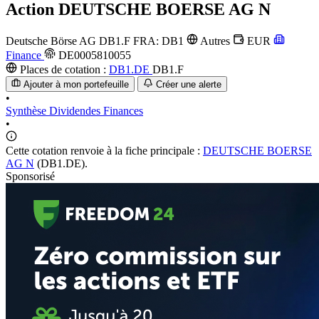
Action
DEUTSCHE BOERSE AG N
Deutsche Börse AG
DB1.F
FRA: DB1
Autres
EUR
Finance
DE0005810055
Places de cotation :
DB1.DE
DB1.F
Ajouter à mon portefeuille
Créer une alerte
•
Synthèse
Dividendes
Finances
•
Cette cotation renvoie à la fiche principale :
DEUTSCHE BOERSE
AG N
(DB1.DE).
Sponsorisé