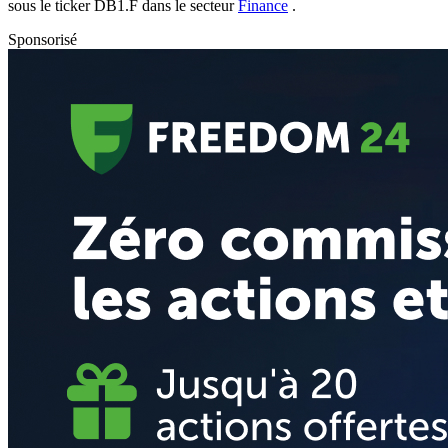
sous le ticker
DB1.F
dans le secteur
Finance
.
Sponsorisé