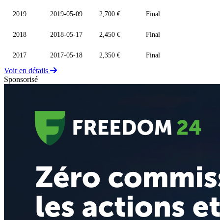
2019
2019-05-09
2,700 €
Final
2018
2018-05-17
2,450 €
Final
2017
2017-05-18
2,350 €
Final
Voir en détails
Sponsorisé