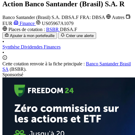
Action
Banco Santander (Brasil) S.A. R
Banco Santander (Brasil) S.A.
DBSA.F
FRA: DBSA
Autres
EUR
Finance
US05967A1079
Places de cotation :
BSBR
DBSA.F
Ajouter à mon portefeuille
Créer une alerte
•
Synthèse
Dividendes
Finances
•
Cette cotation renvoie à la fiche principale :
Banco Santander Brasil
SA
(BSBR).
Sponsorisé