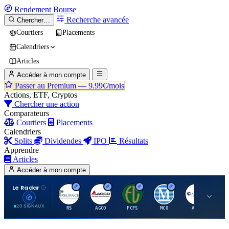
Rendement
Bourse
Recherche avancée
Chercher…
Courtiers
Placements
Calendriers
Articles
Accéder à mon compte
Passer au Premium —
9.99€/mois
Actions, ETF, Cryptos
Chercher une action
Comparateurs
Courtiers
Placements
Calendriers
Splits
Dividendes
IPO
Résultats
Apprendre
Articles
Accéder à mon compte
Le Radar
R
A
F
M
A
20 SIGNAUX
RS
AGCO
FCFS
MCO
AIT
LL