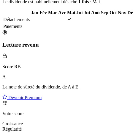
Le dividende est habituellement détaché
1 fois
: Mai.
Jan
Fév
Mar
Avr
Mai
Jui
Jui
Aoû
Sep
Oct
Nov
Dé
Détachements
Paiements
Lecture revenu
Score RB
A
La note de sûreté du dividende, de
A à E
.
Devenir Premium
Votre score
Croissance
Régularité