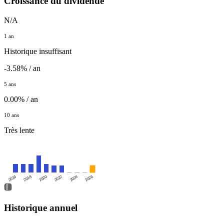
Croissance du dividende
N/A
1 an
Historique insuffisant
-3.58% / an
5 ans
0.00% / an
10 ans
Très lente
2016
2020
2024
2018
2022
2026
Historique annuel