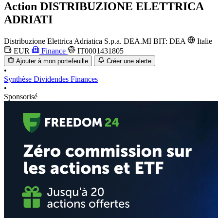
Action
DISTRIBUZIONE ELETTRICA
ADRIATI
Distribuzione Elettrica Adriatica S.p.a.
DEA.MI
BIT: DEA
Italie
EUR
Finance
IT0001431805
Ajouter à mon portefeuille
Créer une alerte
•
Synthèse
Dividendes
Finances
•
Sponsorisé