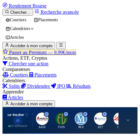
Rendement
Bourse
Recherche avancée
Chercher…
Courtiers
Placements
Calendriers
Articles
Accéder à mon compte
Passer au Premium —
9.99€/mois
Actions, ETF, Cryptos
Chercher une action
Comparateurs
Courtiers
Placements
Calendriers
Splits
Dividendes
IPO
Résultats
Apprendre
Articles
Accéder à mon compte
Le Radar
A
F
M
A
E
20 SIGNAUX
AGCO
FCFS
MCO
AIT
LLY
JA