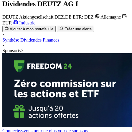
Dividendes
DEUTZ AG I
DEUTZ Aktiengesellschaft
DEZ.DE
ETR: DEZ
Allemagne
EUR
Industrie
Ajouter à mon portefeuille
Créer une alerte
•
Synthèse
Dividendes
Finances
•
Sponsorisé
Connectez-vous pour ne plus voir de sponsors