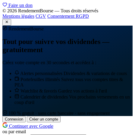
Faire un don
© 2026 RendementBourse — Tous droits réservés
Mentions légales
CGV
Consentement RGPD
Rendement
Bourse
Tout pour suivre vos dividendes —
gratuitement
Créez votre compte en 30 secondes et accédez à :
Alertes personnalisées
Dividendes & variations de cours
Portefeuilles illimités
Suivez tous vos comptes titres &
PEA
Watchlist & favoris
Gardez vos actions à l'œil
Calendrier de dividendes
Vos prochains versements en un
coup d'œil
100 % gratuit · sans carte bancaire · sans engagement
Connexion
Créer un compte
Continuer avec Google
ou par email