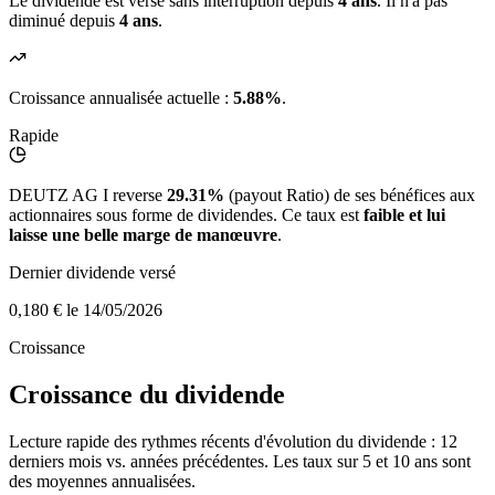
Le dividende est versé sans interruption depuis
4 ans
. Il n'a pas
diminué depuis
4 ans
.
Croissance annualisée actuelle :
5.88%
.
Rapide
DEUTZ AG I reverse
29.31%
(payout Ratio) de ses bénéfices aux
actionnaires sous forme de dividendes. Ce taux est
faible et lui
laisse une belle marge de manœuvre
.
Dernier dividende versé
0,180 €
le 14/05/2026
Croissance
Croissance du dividende
Lecture rapide des rythmes récents d'évolution du dividende : 12
derniers mois vs. années précédentes. Les taux sur 5 et 10 ans sont
des moyennes annualisées.