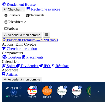
Rendement
Bourse
Recherche avancée
Chercher…
Courtiers
Placements
Calendriers
Articles
Accéder à mon compte
Passer au Premium —
9.99€/mois
Actions, ETF, Cryptos
Chercher une action
Comparateurs
Courtiers
Placements
Calendriers
Splits
Dividendes
IPO
Résultats
Apprendre
Articles
Accéder à mon compte
Le Radar
T
H
R
A
F
20 SIGNAUX
TTE.PA
RMS.PA
RS
AGCO
FCFS
MC