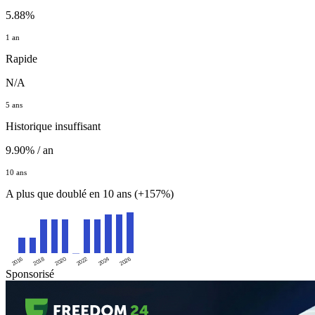
5.88%
1 an
Rapide
N/A
5 ans
Historique insuffisant
9.90% / an
10 ans
A plus que doublé en 10 ans (+157%)
2016
2020
2024
2018
2022
2026
Sponsorisé