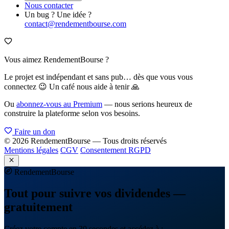
Nous contacter
Un bug ? Une idée ?
contact@rendementbourse.com
Vous aimez RendementBourse ?
Le projet est indépendant et sans pub… dès que vous vous
connectez 😉 Un café nous aide à tenir 🙏
Ou
abonnez-vous au Premium
— nous serions heureux de
construire la plateforme selon vos besoins.
Faire un don
© 2026 RendementBourse — Tous droits réservés
Mentions légales
CGV
Consentement RGPD
Rendement
Bourse
Tout pour suivre vos dividendes —
gratuitement
Créez votre compte en 30 secondes et accédez à :