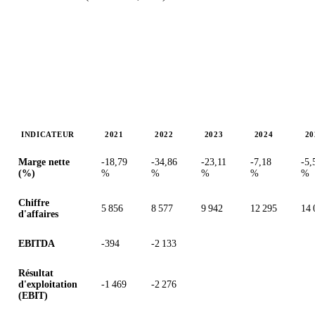
INDICATEUR
2021
2022
2023
2024
20
Valeurs en millions (euro)
Marge nette
-18,79
-34,86
-23,11
-7,18
-5,
(%)
%
%
%
%
%
Chiffre
5 856
8 577
9 942
12 295
14 
d'affaires
EBITDA
-394
-2 133
Résultat
d'exploitation
-1 469
-2 276
(EBIT)