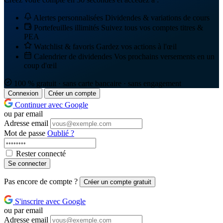
Alertes personnalisées
Dividendes & variations de cours
Portefeuilles illimités
Suivez tous vos comptes titres &
PEA
Watchlist & favoris
Gardez vos actions à l'œil
Calendrier de dividendes
Vos prochains versements en un
coup d'œil
100 % gratuit · sans carte bancaire · sans engagement
Connexion
Créer un compte
Continuer avec Google
ou par email
Adresse email
Mot de passe
Oublié ?
Rester connecté
Se connecter
Pas encore de compte ?
Créer un compte gratuit
S'inscrire avec Google
ou par email
Adresse email