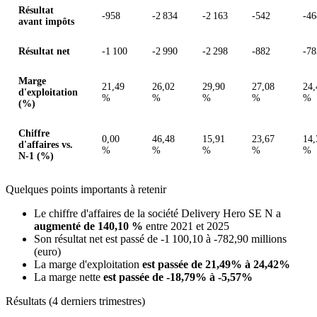
Résultat
-958
-2 834
-2 163
-542
-46
avant impôts
Résultat net
-1 100
-2 990
-2 298
-882
-78
Marge
21,49
26,02
29,90
27,08
24,
d'exploitation
%
%
%
%
%
(%)
Chiffre
0,00
46,48
15,91
23,67
14,
d'affaires vs.
%
%
%
%
%
N-1 (%)
Quelques points importants à retenir
Le chiffre d'affaires de la société Delivery Hero SE N a
augmenté de 140,10 %
entre 2021 et 2025
Son résultat net est passé de -1 100,10 à -782,90 millions
(euro)
La marge d'exploitation
est passée de 21,49% à 24,42%
La marge nette
est passée de -18,79% à -5,57%
Résultats (4 derniers trimestres)