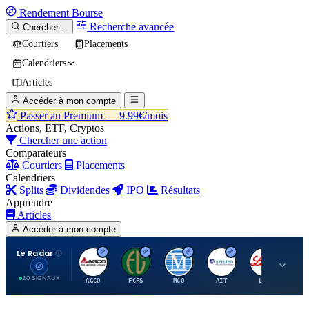
Rendement
Bourse
Recherche avancée
Chercher…
Courtiers
Placements
Calendriers
Articles
Accéder à mon compte
Passer au Premium —
9.99€/mois
Actions, ETF, Cryptos
Chercher une action
Comparateurs
Courtiers
Placements
Calendriers
Splits
Dividendes
IPO
Résultats
Apprendre
Articles
Accéder à mon compte
Le Radar
A
F
M
A
E
20 SIGNAUX
AGCO
FCFS
MCO
AIT
LLY
JA