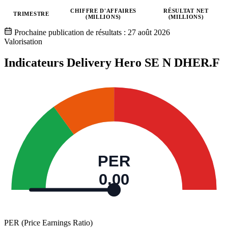
CHIFFRE D'AFFAIRES
RÉSULTAT NET
TRIMESTRE
(MILLIONS)
(MILLIONS)
Valeurs trimestrielles en millions (euro)
Prochaine publication de résultats :
27 août 2026
Valorisation
Indicateurs Delivery Hero SE N
DHER.F
PER
0,00
PER (Price Earnings Ratio)