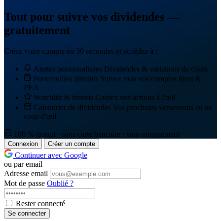
Tout pour suivre vos dividendes —
gratuitement
Créez votre compte en 30 secondes et accédez à :
Alertes personnalisées
Dividendes & variations de cours
Portefeuilles illimités
Suivez tous vos comptes titres &
PEA
Watchlist & favoris
Gardez vos actions à l'œil
Calendrier de dividendes
Vos prochains versements en un
coup d'œil
100 % gratuit · sans carte bancaire · sans engagement
Connexion
Créer un compte
Continuer avec Google
ou par email
Adresse email
Mot de passe
Oublié ?
Rester connecté
Se connecter