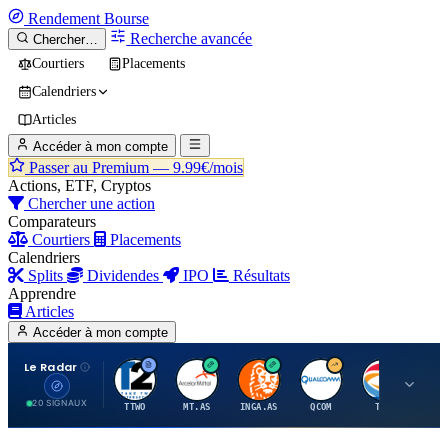
Rendement
Bourse
Recherche avancée
Chercher…
Courtiers
Placements
Calendriers
Articles
Accéder à mon compte
Passer au Premium —
9.99€/mois
Actions, ETF, Cryptos
Chercher une action
Comparateurs
Courtiers
Placements
Calendriers
Splits
Dividendes
IPO
Résultats
Apprendre
Articles
Accéder à mon compte
Le Radar
T
A
I
Q
T
20 SIGNAUX
TTWO
MT.AS
INGA.AS
QCOM
TTE
VK.