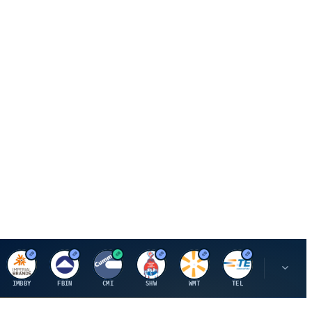
I
F
C
S
W
M
IMBBY
FBIN
CMI
SHW
WMT
TEL
MAU.PA