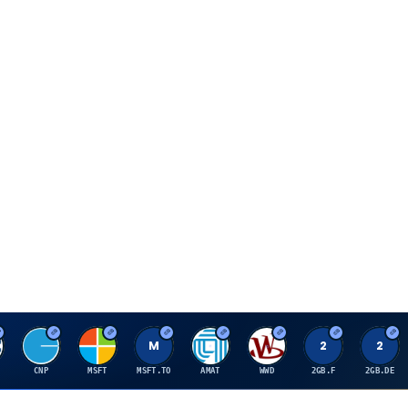
C
M
M
A
W
2
2
CNP
MSFT
MSFT.TO
AMAT
WWD
2GB.F
2GB.DE