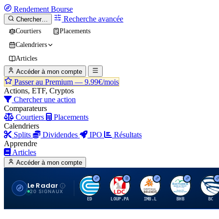
Rendement
Bourse
Recherche avancée
Chercher…
Courtiers
Placements
Calendriers
Articles
Accéder à mon compte
Passer au Premium —
9.99€/mois
Actions, ETF, Cryptos
Chercher une action
Comparateurs
Courtiers
Placements
Calendriers
Splits
Dividendes
IPO
Résultats
Apprendre
Articles
Accéder à mon compte
Le Radar
C
L
I
B
B
20 SIGNAUX
ED
LOUP.PA
IMB.L
BHB
BC