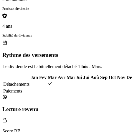
Prochain dividende
4 ans
Stabilité du dividende
Rythme des versements
Le dividende est habituellement détaché
1 fois
: Mars.
Jan
Fév
Mar
Avr
Mai
Jui
Jui
Aoû
Sep
Oct
Nov
Dé
Détachements
Paiements
Lecture revenu
Score RB