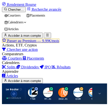
Rendement
Bourse
Recherche avancée
Chercher…
Courtiers
Placements
Calendriers
Articles
Accéder à mon compte
Passer au Premium —
9.99€/mois
Actions, ETF, Cryptos
Chercher une action
Comparateurs
Courtiers
Placements
Calendriers
Splits
Dividendes
IPO
Résultats
Apprendre
Articles
Accéder à mon compte
Le Radar
T
A
I
Q
T
20 SIGNAUX
TTWO
MT.AS
INGA.AS
QCOM
TTE
VK.