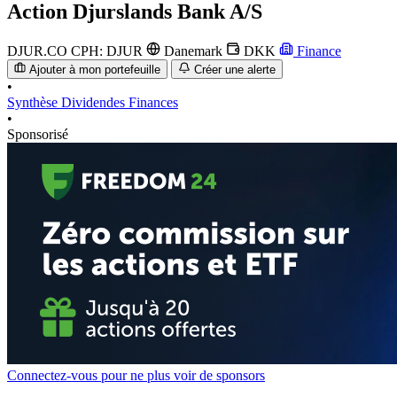
Action
Djurslands Bank A/S
DJUR.CO
CPH: DJUR
Danemark
DKK
Finance
Ajouter à mon portefeuille
Créer une alerte
•
Synthèse
Dividendes
Finances
•
Sponsorisé
Connectez-vous pour ne plus voir de sponsors