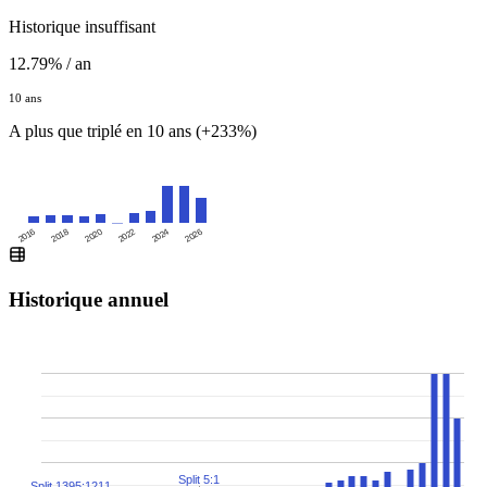
Historique insuffisant
12.79% / an
10 ans
A plus que triplé en 10 ans (+233%)
2016
2020
2024
2018
2022
2026
Historique annuel
Split 5:1
Split 1395:1211