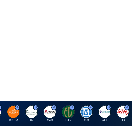
H
R
A
F
M
A
E
RMS.PA
RS
AGCO
FCFS
MCO
AIT
LLY