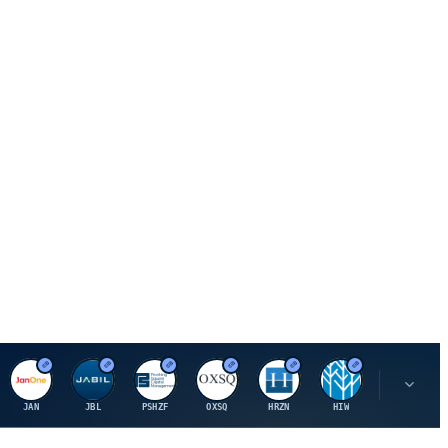
J
J
P
O
H
H
U
JAN
JBL
PSHZF
OXSQ
HRZN
HIW
UMH