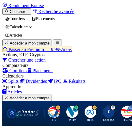
Rendement
Bourse
Recherche avancée
Chercher…
Courtiers
Placements
Calendriers
Articles
Accéder à mon compte
Passer au Premium —
9.99€/mois
Actions, ETF, Cryptos
Chercher une action
Comparateurs
Courtiers
Placements
Calendriers
Splits
Dividendes
IPO
Résultats
Apprendre
Articles
Accéder à mon compte
Le Radar
T
V
M
E
T
20 SIGNAUX
TTE
VK.PA
META
Energie
TTE.PA