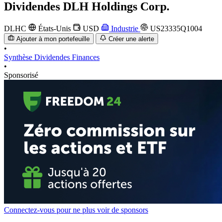
Dividendes
DLH Holdings Corp.
DLHC
États-Unis
USD
Industrie
US23335Q1004
Ajouter à mon portefeuille
Créer une alerte
•
Synthèse
Dividendes
Finances
•
Sponsorisé
Connectez-vous pour ne plus voir de sponsors