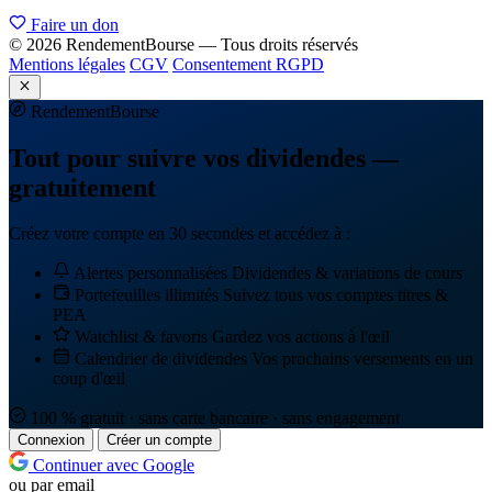
Faire un don
© 2026 RendementBourse — Tous droits réservés
Mentions légales
CGV
Consentement RGPD
Rendement
Bourse
Tout pour suivre vos dividendes —
gratuitement
Créez votre compte en 30 secondes et accédez à :
Alertes personnalisées
Dividendes & variations de cours
Portefeuilles illimités
Suivez tous vos comptes titres &
PEA
Watchlist & favoris
Gardez vos actions à l'œil
Calendrier de dividendes
Vos prochains versements en un
coup d'œil
100 % gratuit · sans carte bancaire · sans engagement
Connexion
Créer un compte
Continuer avec Google
ou par email