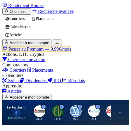
Rendement
Bourse
Recherche avancée
Chercher…
Courtiers
Placements
Calendriers
Articles
Accéder à mon compte
Passer au Premium —
9.99€/mois
Actions, ETF, Cryptos
Chercher une action
Comparateurs
Courtiers
Placements
Calendriers
Splits
Dividendes
IPO
Résultats
Apprendre
Articles
Accéder à mon compte
Le Radar
A
F
M
A
E
20 SIGNAUX
AGCO
FCFS
MCO
AIT
LLY
JA