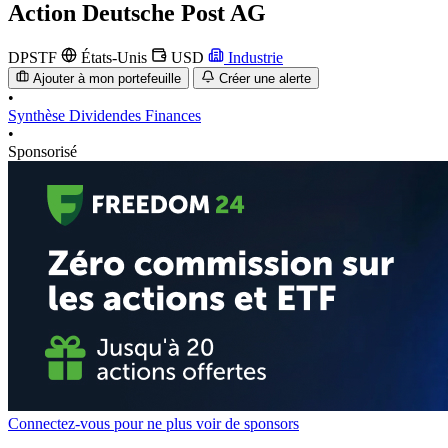
Action
Deutsche Post AG
DPSTF
États-Unis
USD
Industrie
Ajouter à mon portefeuille
Créer une alerte
•
Synthèse
Dividendes
Finances
•
Sponsorisé
Connectez-vous pour ne plus voir de sponsors