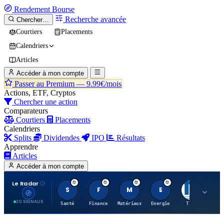
Rendement
Bourse
Recherche avancée
Chercher…
Courtiers
Placements
Calendriers
Articles
Accéder à mon compte
Passer au Premium —
9.99€/mois
Actions, ETF, Cryptos
Chercher une action
Comparateurs
Courtiers
Placements
Calendriers
Splits
Dividendes
IPO
Résultats
Apprendre
Articles
Accéder à mon compte
Le Radar
S
F
M
E
T
20 SIGNAUX
Santé
Finance
Matériaux
Energie
TTWO
MT.