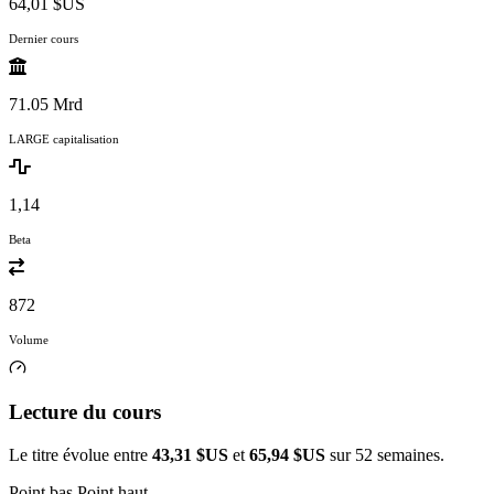
64,01 $US
Dernier cours
71.05 Mrd
LARGE capitalisation
1,14
Beta
872
Volume
Lecture du cours
Le titre évolue entre
43,31 $US
et
65,94 $US
sur 52 semaines.
Point bas
Point haut