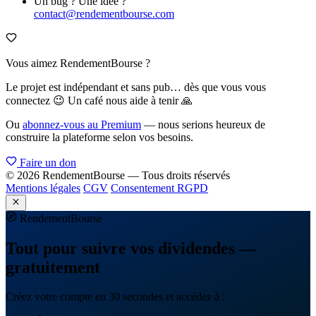
Un bug ? Une idée ?
contact@rendementbourse.com
Vous aimez RendementBourse ?
Le projet est indépendant et sans pub… dès que vous vous
connectez 😉 Un café nous aide à tenir 🙏
Ou
abonnez-vous au Premium
— nous serions heureux de
construire la plateforme selon vos besoins.
Faire un don
© 2026 RendementBourse — Tous droits réservés
Mentions légales
CGV
Consentement RGPD
Rendement
Bourse
Tout pour suivre vos dividendes —
gratuitement
Créez votre compte en 30 secondes et accédez à :