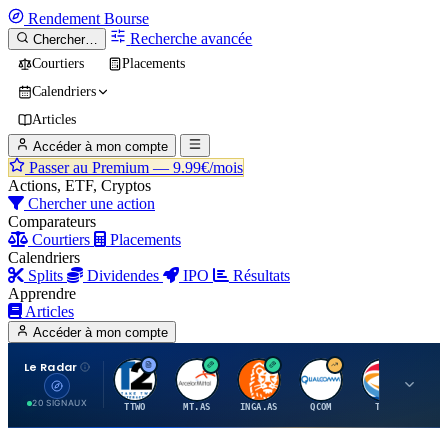
Rendement
Bourse
Recherche avancée
Chercher…
Courtiers
Placements
Calendriers
Articles
Accéder à mon compte
Passer au Premium —
9.99€/mois
Actions, ETF, Cryptos
Chercher une action
Comparateurs
Courtiers
Placements
Calendriers
Splits
Dividendes
IPO
Résultats
Apprendre
Articles
Accéder à mon compte
Le Radar
T
A
I
Q
T
20 SIGNAUX
TTWO
MT.AS
INGA.AS
QCOM
TTE
VK.