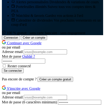
Alertes personnalisées
Dividendes & variations de cours
Portefeuilles illimités
Suivez tous vos comptes titres &
PEA
Watchlist & favoris
Gardez vos actions à l'œil
Calendrier de dividendes
Vos prochains versements en un
coup d'œil
100 % gratuit · sans carte bancaire · sans engagement
Connexion
Créer un compte
Continuer avec Google
ou par email
Adresse email
Mot de passe
Oublié ?
Rester connecté
Se connecter
Pas encore de compte ?
Créer un compte gratuit
S'inscrire avec Google
ou par email
Adresse email
Mot de passe
(6 caractères minimum)