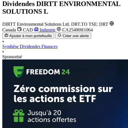
Dividendes
DIRTT ENVIRONMENTAL
SOLUTIONS L
DIRTT Environmental Solutions Ltd.
DRT.TO
TSE: DRT
Canada
CAD
Industrie
CA25490H1064
Ajouter à mon portefeuille
Créer une alerte
•
Synthèse
Dividendes
Finances
•
Sponsorisé