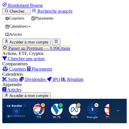
Rendement
Bourse
Recherche avancée
Chercher…
Courtiers
Placements
Calendriers
Articles
Accéder à mon compte
Passer au Premium —
9.99€/mois
Actions, ETF, Cryptos
Chercher une action
Comparateurs
Courtiers
Placements
Calendriers
Splits
Dividendes
IPO
Résultats
Apprendre
Articles
Accéder à mon compte
Le Radar
T
V
M
E
T
20 SIGNAUX
TTE
VK.PA
META
Energie
TTE.PA
RMS