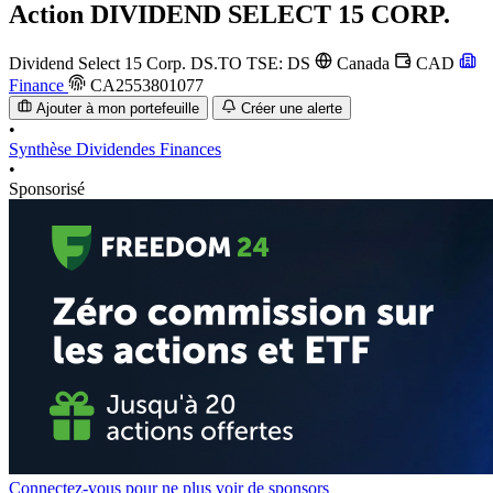
Action
DIVIDEND SELECT 15 CORP.
Dividend Select 15 Corp.
DS.TO
TSE: DS
Canada
CAD
Finance
CA2553801077
Ajouter à mon portefeuille
Créer une alerte
•
Synthèse
Dividendes
Finances
•
Sponsorisé
Connectez-vous pour ne plus voir de sponsors