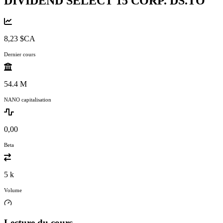
DIVIDEND SELECT 15 CORP.
DS.TO
8,23 $CA
Dernier cours
54.4 M
NANO capitalisation
0,00
Beta
5 k
Volume
Lecture du cours