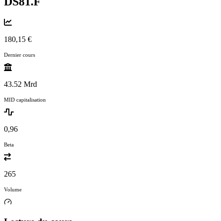
DS81.F
180,15 €
Dernier cours
43.52 Mrd
MID capitalisation
0,96
Beta
265
Volume