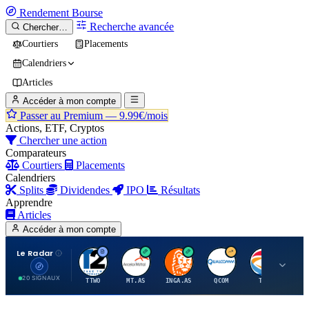
Rendement
Bourse
Recherche avancée
Chercher…
Courtiers
Placements
Calendriers
Articles
Accéder à mon compte
Passer au Premium —
9.99€/mois
Actions, ETF, Cryptos
Chercher une action
Comparateurs
Courtiers
Placements
Calendriers
Splits
Dividendes
IPO
Résultats
Apprendre
Articles
Accéder à mon compte
Le Radar
T
A
I
Q
T
20 SIGNAUX
TTWO
MT.AS
INGA.AS
QCOM
TTE
VK.