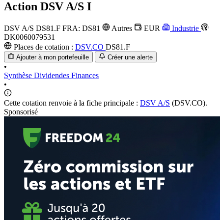
Action
DSV A/S I
DSV A/S
DS81.F
FRA: DS81
Autres
EUR
Industrie
DK0060079531
Places de cotation :
DSV.CO
DS81.F
Ajouter à mon portefeuille
Créer une alerte
•
Synthèse
Dividendes
Finances
•
Cette cotation renvoie à la fiche principale :
DSV A/S
(DSV.CO).
Sponsorisé