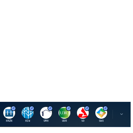
H
H
U
U
S
S
S
HRZN
HIW
UMH
UDR
SO
SWX
SIGI