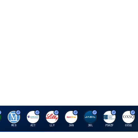
M
A
E
J
J
P
O
MCO
AIT
LLY
JAN
JBL
PSHZF
OXSQ