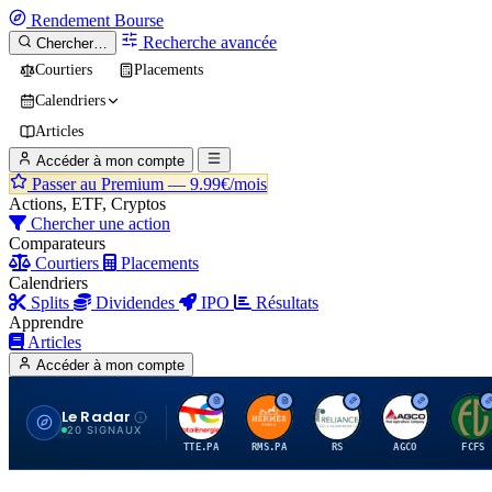
Rendement
Bourse
Recherche avancée
Chercher…
Courtiers
Placements
Calendriers
Articles
Accéder à mon compte
Passer au Premium —
9.99€/mois
Actions, ETF, Cryptos
Chercher une action
Comparateurs
Courtiers
Placements
Calendriers
Splits
Dividendes
IPO
Résultats
Apprendre
Articles
Accéder à mon compte
Le Radar
T
H
R
A
F
20 SIGNAUX
TTE.PA
RMS.PA
RS
AGCO
FCFS