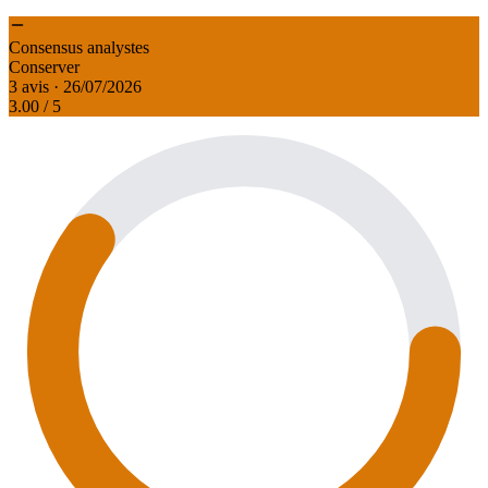
Consensus analystes
Conserver
3 avis · 26/07/2026
3.00
/ 5