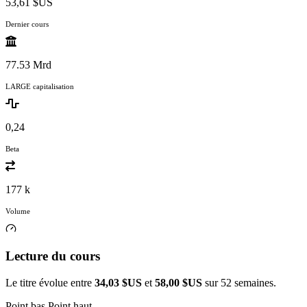
53,61 $US
Dernier cours
77.53 Mrd
LARGE capitalisation
0,24
Beta
177 k
Volume
Lecture du cours
Le titre évolue entre
34,03 $US
et
58,00 $US
sur 52 semaines.
Point bas
Point haut