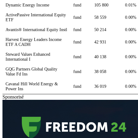
Dynamic Energy Income
fund
105 800
0.01%
ActivePassive International Equity
fund
58 559
0.00%
ETF
Avantis® International Equity Instl
fund
50 214
0.00%
Harvest Energy Leaders Income
fund
42 931
0.00%
ETF A CADH
Steward Values Enhanced
fund
40 138
0.00%
International I
GQG Partners Global Quality
fund
38 058
0.00%
Value Fd Ins
Cavanal Hill World Energy &
fund
36 019
0.00%
Power Ins
Sponsorisé