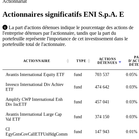
Actionnariat
Actionnaires significatifs ENI S.p.A.
E
La part d'actions détenues indique le pourcentage des actions de
l'entreprise détenues par l'actionnaire, tandis que la part du
portefeuille représente l'importance de cet investissement dans le
portefeuille total de l'actionnaire.
PA
ACTIONS
ACTIONNAIRE
TYPE
D'AC
DÉTENUES
DÉTE
Avantis International Equity ETF
fund
703 537
0.05%
Invesco International Div Achiev
fund
474 642
0.03%
ETF
Amplify CWP International Enh
fund
457 041
0.03%
Div IncETF
Avantis International Large Cap
fund
374 150
0.03%
Val ETF
CI
fund
147 943
0.01%
EgyGntsCovCallETFUnHdgComm