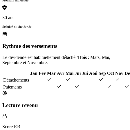
Prochain dividende
30 ans
Stabilité du dividende
Rythme des versements
Le dividende est habituellement détaché
4 fois
: Mars, Mai,
Septembre et Novembre.
Jan
Fév
Mar
Avr
Mai
Jui
Jui
Aoû
Sep
Oct
Nov
Dé
Détachements
Paiements
Lecture revenu
Score RB