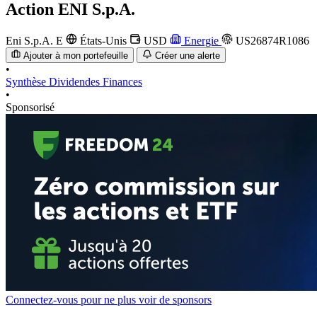
Action
ENI S.p.A.
Eni S.p.A.
E
États-Unis
USD
Energie
US26874R1086
Ajouter à mon portefeuille
Créer une alerte
•
Synthèse
Dividendes
Finances
•
Sponsorisé
Connectez-vous pour ne plus voir de sponsors