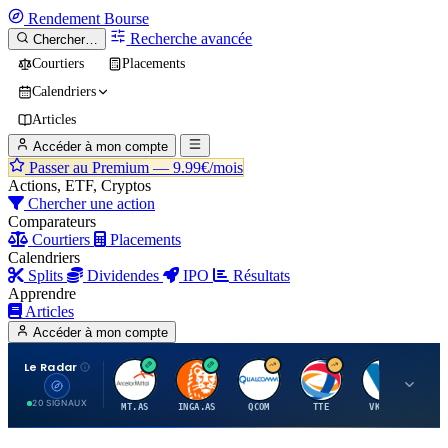
Rendement
Bourse
Recherche avancée
Chercher…
Courtiers
Placements
Calendriers
Articles
Accéder à mon compte
Passer au Premium —
9.99€/mois
Actions, ETF, Cryptos
Chercher une action
Comparateurs
Courtiers
Placements
Calendriers
Splits
Dividendes
IPO
Résultats
Apprendre
Articles
Accéder à mon compte
Le Radar
A
I
Q
T
V
20 SIGNAUX
MT.AS
INGA.AS
QCOM
TTE
VK.PA
ME