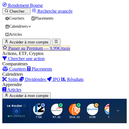
Rendement
Bourse
Recherche avancée
Chercher…
Courtiers
Placements
Calendriers
Articles
Accéder à mon compte
Passer au Premium —
9.99€/mois
Actions, ETF, Cryptos
Chercher une action
Comparateurs
Courtiers
Placements
Calendriers
Splits
Dividendes
IPO
Résultats
Apprendre
Articles
Accéder à mon compte
Le Radar
T
A
I
Q
T
20 SIGNAUX
TTWO
MT.AS
INGA.AS
QCOM
TTE
VK.