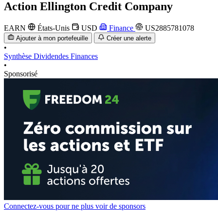
Action
Ellington Credit Company
EARN
États-Unis
USD
Finance
US2885781078
Ajouter à mon portefeuille
Créer une alerte
•
Synthèse
Dividendes
Finances
•
Sponsorisé
Connectez-vous pour ne plus voir de sponsors