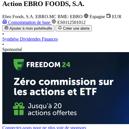
Action
EBRO FOODS, S.A.
Ebro Foods, S.A.
EBRO.MC
BME: EBRO
Espagne
EUR
Consommation de base
ES0112501012
Ajouter à mon portefeuille
Créer une alerte
•
Synthèse
Dividendes
Finances
•
Sponsorisé
Connectez-vous pour ne plus voir de sponsors