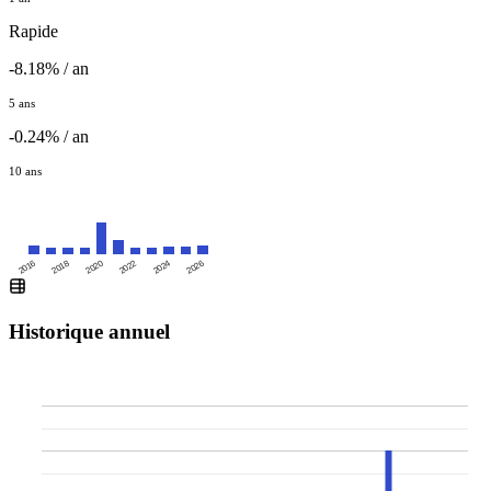
Rapide
-8.18% / an
5 ans
-0.24% / an
10 ans
2016
2020
2024
2018
2022
2026
Historique annuel