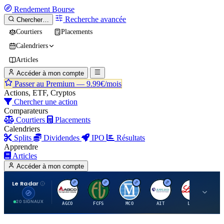
Rendement
Bourse
Recherche avancée
Chercher…
Courtiers
Placements
Calendriers
Articles
Accéder à mon compte
Passer au Premium —
9.99€/mois
Actions, ETF, Cryptos
Chercher une action
Comparateurs
Courtiers
Placements
Calendriers
Splits
Dividendes
IPO
Résultats
Apprendre
Articles
Accéder à mon compte
Le Radar
A
F
M
A
E
20 SIGNAUX
AGCO
FCFS
MCO
AIT
LLY
JA