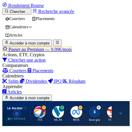
Rendement
Bourse
Recherche avancée
Chercher…
Courtiers
Placements
Calendriers
Articles
Accéder à mon compte
Passer au Premium —
9.99€/mois
Actions, ETF, Cryptos
Chercher une action
Comparateurs
Courtiers
Placements
Calendriers
Splits
Dividendes
IPO
Résultats
Apprendre
Articles
Accéder à mon compte
Le Radar
T
V
M
E
T
20 SIGNAUX
TTE
VK.PA
META
Energie
TTE.PA
RMS