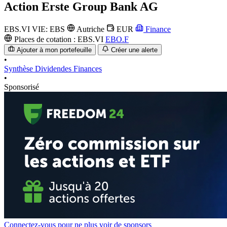
Action
Erste Group Bank AG
EBS.VI
VIE: EBS
Autriche
EUR
Finance
Places de cotation :
EBS.VI
EBO.F
Ajouter à mon portefeuille
Créer une alerte
•
Synthèse
Dividendes
Finances
•
Sponsorisé
Connectez-vous pour ne plus voir de sponsors