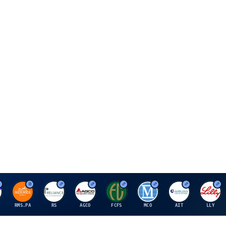
H
R
A
F
M
A
E
RMS.PA
RS
AGCO
FCFS
MCO
AIT
LLY