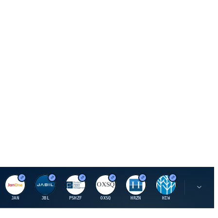
J
J
P
O
H
H
U
JAN
JBL
PSHZF
OXSQ
HRZN
HIW
UMH