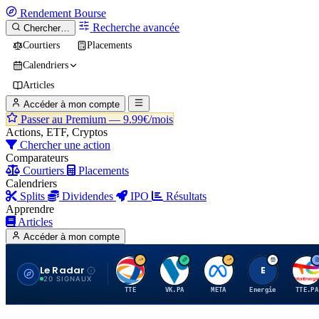
Rendement
Bourse
Recherche avancée
Chercher…
Courtiers
Placements
Calendriers
Articles
Accéder à mon compte
Passer au Premium —
9.99€/mois
Actions, ETF, Cryptos
Chercher une action
Comparateurs
Courtiers
Placements
Calendriers
Splits
Dividendes
IPO
Résultats
Apprendre
Articles
Accéder à mon compte
Le Radar
T
V
M
E
T
20 SIGNAUX
TTE
VK.PA
META
Energie
TTE.PA