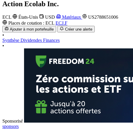
Action
Ecolab Inc.
ECL
États-Unis
USD
Matériaux
US2788651006
Places de cotation :
ECL
ECJ.F
Ajouter à mon portefeuille
Créer une alerte
•
Synthèse
Dividendes
Finances
•
Sponsorisé
sponsors